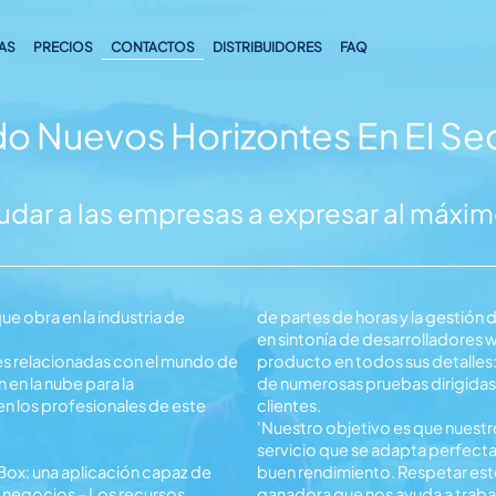
AS
PRECIOS
CONTACTOS
DISTRIBUIDORES
FAQ
 Nuevos Horizontes En El Sec
dar a las empresas a expresar al máximo
 obra en la industria de
de partes de horas y la gestión
en sintonía de desarrolladores w
les relacionadas con el mundo de
producto en todos sus detalles: a 
en la nube para la
de numerosas pruebas dirigidas 
n los profesionales de este
clientes.
'Nuestro objetivo es que nuestro
servicio que se adapta perfecta
buen rendimiento. Respetar est
e negocios – Los recursos
ganadora que nos ayuda a trabaj