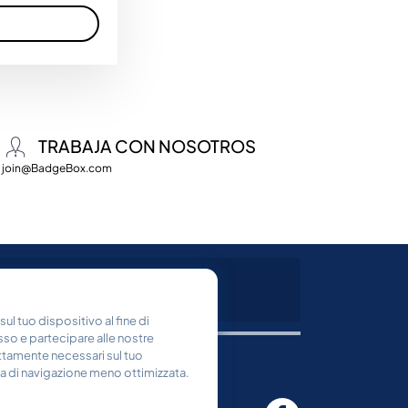
TRABAJA CON NOSOTROS
join@BadgeBox.com
ul tuo dispositivo al fine di
tesso e partecipare alle nostre
ttamente necessari sul tuo
a di navigazione meno ottimizzata.