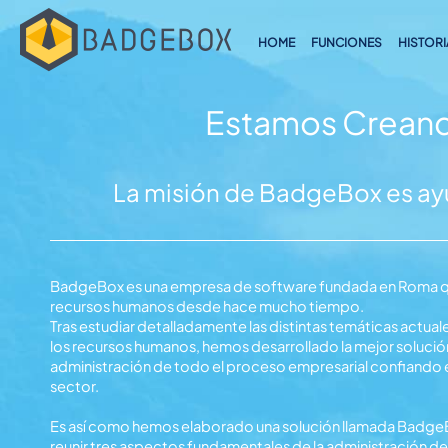
HOME
FUNCIONES
HISTORI
Estamos Creando
La misión de BadgeBox es ayu
BadgeBox es una empresa de software fundada en Roma que
recursos humanos desde hace mucho tiempo.
Tras estudiar detalladamente las distintas temáticas actua
los recursos humanos, hemos desarrollado la mejor solución 
administración de todo el proceso empresarial confiando e
sector.
Es así como hemos elaborado una solución llamada BadgeBox: una aplicación capaz de
reunir tres aspectos fundamentales de la administración d