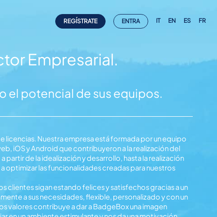
IT
EN
ES
FR
REGÍSTRATE
ENTRA
tor Empresarial.
 el potencial de sus equipos.
 de licencias. Nuestra empresa está formada por un equipo
eb, iOS y Android que contribuyeron a la realización del
partir de la idealización y desarrollo, hasta la realización
a optimizar las funcionalidades creadas para nuestros
s clientes sigan estando felices y satisfechos gracias a un
mente a sus necesidades, flexible, personalizado y con un
os valores contribuye a dar a BadgeBox una imagen
ar en un ambiente estimulante y nos da una motivación