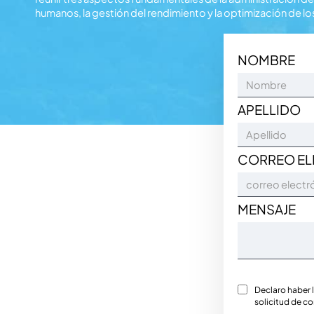
humanos, la gestión del rendimiento y la optimización de 
NOMBRE
APELLIDO
CORREO E
MENSAJE
Declaro haber l
solicitud de c