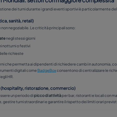
 i Mondiali: settori con maggiore complessità
estione dei turni durante i grandi eventi sportivi è particolarmente de
ca, sanità, retail)
è non negoziabile. Le criticità principali sono:
ate
negli stessi giorni
ni notturni o festivi
delle richieste
turni che permetta ai dipendenti di richiedere cambi in autonomia, 
trumenti digitali come
BadgeBox
consentono di centralizzare le rich
degli HR.
 (hospitality, ristorazione, commercio)
ssere un periodo di
picco di attività
per bar, ristoranti e locali con ma
stire turni straordinari e garantire il rispetto dei limiti orari previst