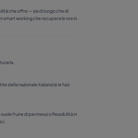
lità che offre — sia di luogo che di
 in smart working che recupera le ore in
turarla.
e della nazionale italiana (e le fasi
vuole fruire di permessi o flessibilità in
ci.