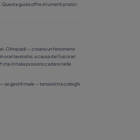
i. Questa guida offre strumenti pratici
uropei, Olimpiadi — creano un fenomeno
orari lavorativi, a causa dei fusi orari
f che in Italia possono cadere nelle
— se gestiti male — tensioni tra colleghi