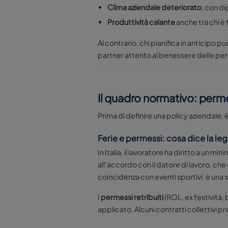
Clima aziendale deteriorato
, con d
Produttività calante
anche tra chi è
Al contrario, chi pianifica in anticipo 
partner attento al benessere delle pe
Il quadro normativo: permess
Prima di definire una policy aziendale, è
Ferie e permessi: cosa dice la le
In Italia, il lavoratore ha diritto a un min
all'accordo con il datore di lavoro, ch
coincidenza con eventi sportivi: è una 
I
permessi retribuiti
(ROL, ex festività,
applicato. Alcuni contratti collettivi