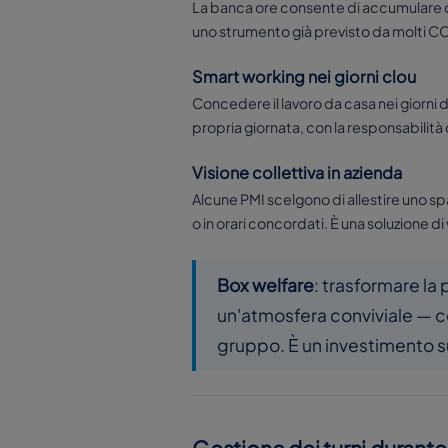
La banca ore consente di accumulare ore
uno strumento già previsto da molti CC
Smart working nei giorni clou
Concedere il lavoro da casa nei giorni
propria giornata, con la responsabilità
Visione collettiva in azienda
Alcune PMI scelgono di allestire uno sp
o in orari concordati. È una soluzione d
Box welfare
: trasformare l
un'atmosfera conviviale — c
gruppo. È un investimento s