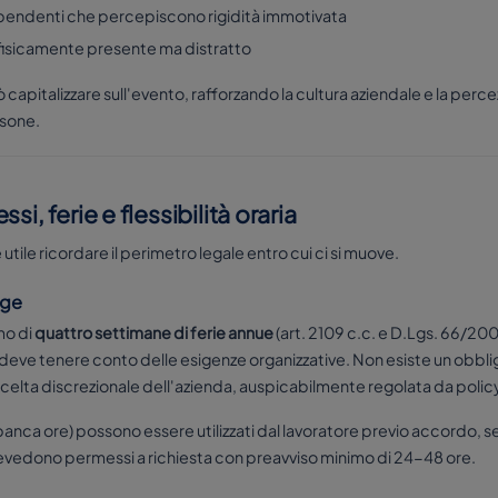
ipendenti che percepiscono rigidità immotivata
 fisicamente presente ma distratto
può capitalizzare sull'evento, rafforzando la cultura aziendale e la per
rsone.
i, ferie e flessibilità oraria
 utile ricordare il perimetro legale entro cui ci si muove.
gge
imo di
quattro settimane di ferie annue
(art. 2109 c.c. e D.Lgs. 66/200
e deve tenere conto delle esigenze organizzative. Non esiste un obbl
scelta discrezionale dell'azienda, auspicabilmente regolata da policy
 banca ore) possono essere utilizzati dal lavoratore previo accordo,
 prevedono permessi a richiesta con preavviso minimo di 24-48 ore.