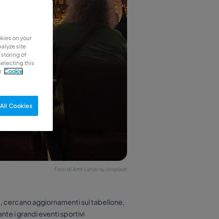
okies on your
alyze site
 storing of
selecting this
r
Cookie
All Cookies
Foto di Amit Lahav su Unsplash
ne, cercano aggiornamenti sul tabellone,
nte i grandi eventi sportivi