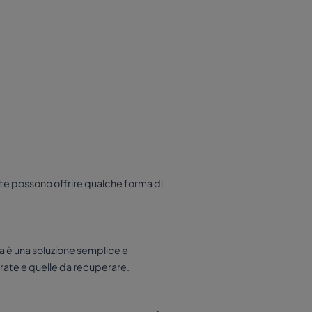
utte possono offrire qualche forma di
ta è una soluzione semplice e
orate e quelle da recuperare.