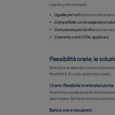
La policy deve essere:
Uguale per tutti
(nessun trattamento
Compatibile con le esigenze produt
Comunicata per iscritto
(evitare ac
Coerente con il CCNL applicato
Flessibilità oraria: le soluz
Non tutte le aziende possono permettersi
flessibilità. Ecco le opzioni più usate.
Orario flessibile in entrata/uscita
Permettere ai dipendenti di anticipare l
apprezzata. Richiede però un sistema d
Banca ore e recupero