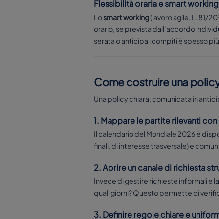
Flessibilità oraria e smart working
Lo
smart working
(lavoro agile, L. 81/2
orario, se prevista dall'accordo individ
serata o anticipa i compiti è spesso p
Come costruire una policy 
Una policy chiara, comunicata in antici
1. Mappare le partite rilevanti con
Il calendario del Mondiale 2026 è disponi
finali, di interesse trasversale) e com
2. Aprire un canale di richiesta st
Invece di gestire richieste informali e la
quali giorni? Questo permette di verifica
3. Definire regole chiare e unifor