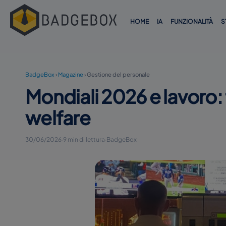
HOME
IA
FUNZIONALITÀ
S
BadgeBox
›
Magazine
›
Gestione del personale
Mondiali 2026 e lavoro: 
welfare
30/06/2026
·
9 min di lettura
·
BadgeBox