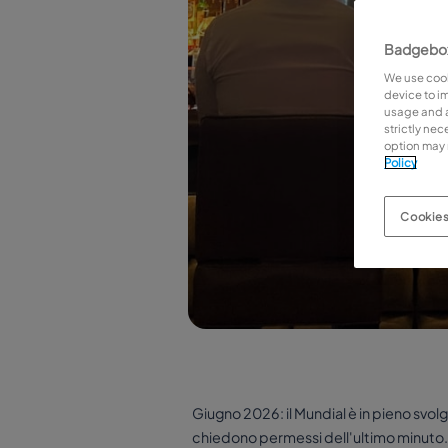
Badgebox
We use cook
device to i
usage and as
strictly ne
option may 
Policy
Cookies
Giugno 2026: il Mundial è in pieno svol
chiedono permessi dell'ultimo minuto. Pe