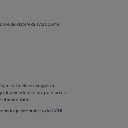
cezione del datore di lavoro come
3), ma la fruizione è soggetta
igo di concedere ferie o permessi in
 interne chiare.
 secondo quanto stabilito dal CCNL