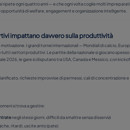
si ripete ogni quattro anni — e che ogni volta coglie molti impreparat
n'opportunità di welfare, engagement e organizzazione intelligente.
tivi impattano davvero sulla produttività
a motivazione. I grandi tornei internazionali — Mondiali di calcio, E
tti i settori produttivi. Le partite della nazionale si giocano spesso in 
iale 2026, le gare si disputano tra USA, Canada e Messico, con kickof
pianificato, richieste improvvise di permessi, cali di concentrazione e 
meni si trova a gestire:
ntrate
negli stessi giorni, difficili da smaltire senza disservizi
iche, ritardi, uscite anticipate)