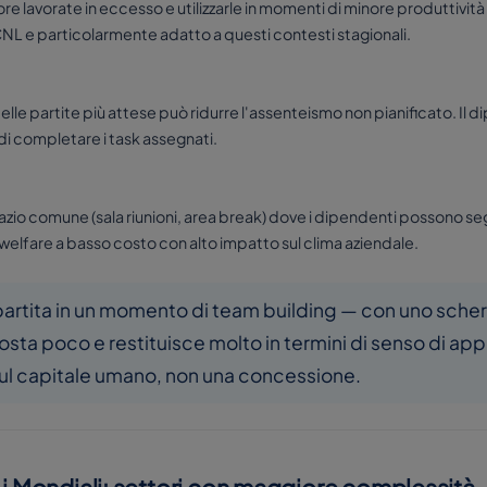
 lavorate in eccesso e utilizzarle in momenti di minore produttività
NL e particolarmente adatto a questi contesti stagionali.
 delle partite più attese può ridurre l'assenteismo non pianificato. 
 di completare i task assegnati.
azio comune (sala riunioni, area break) dove i dipendenti possono seg
i welfare a basso costo con alto impatto sul clima aziendale.
a partita in un momento di team building — con uno sch
osta poco e restituisce molto in termini di senso di ap
ul capitale umano, non una concessione.