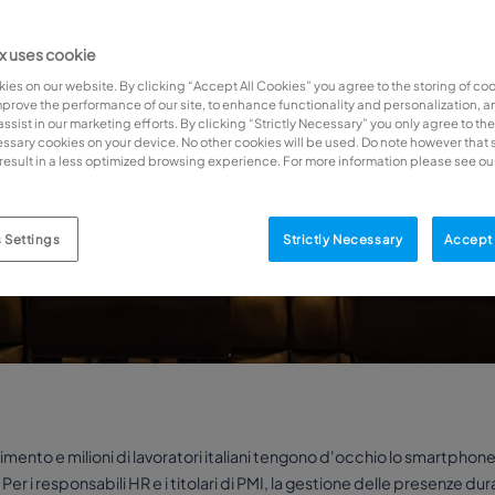
 uses cookie
ies on our website. By clicking “Accept All Cookies” you agree to the storing of co
mprove the performance of our site, to enhance functionality and personalization, an
sist in our marketing efforts. By clicking “Strictly Necessary” you only agree to the
cessary cookies on your device. No other cookies will be used. Do note however that 
result in a less optimized browsing experience. For more information please see ou
 Settings
Strictly Necessary
Accept 
gimento e milioni di lavoratori italiani tengono d'occhio lo smartpho
r i responsabili HR e i titolari di PMI, la gestione delle presenze dura