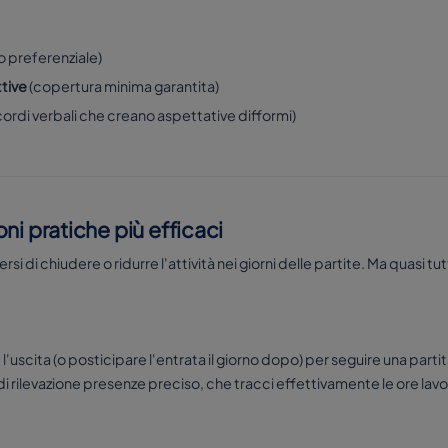
 preferenziale)
tive
(copertura minima garantita)
cordi verbali che creano aspettative difformi)
ioni pratiche più efficaci
 di chiudere o ridurre l'attività nei giorni delle partite. Ma quasi t
'uscita (o posticipare l'entrata il giorno dopo) per seguire una parti
i rilevazione presenze preciso, che tracci effettivamente le ore lav