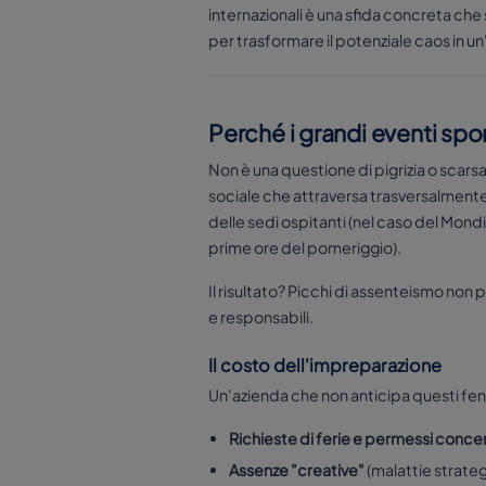
internazionali è una sfida concreta che 
per trasformare il potenziale caos in u
Perché i grandi eventi spor
Non è una questione di pigrizia o scars
sociale che attraversa trasversalmente tu
delle sedi ospitanti (nel caso del Mond
prime ore del pomeriggio).
Il risultato? Picchi di assenteismo non 
e responsabili.
Il costo dell'impreparazione
Un'azienda che non anticipa questi feno
Richieste di ferie e permessi conce
Assenze "creative"
(malattie strateg