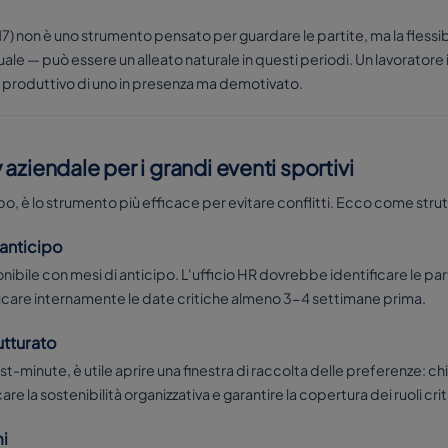
017) non è uno strumento pensato per guardare le partite, ma la flessibi
uale — può essere un alleato naturale in questi periodi. Un lavoratore
iù produttivo di uno in presenza ma demotivato.
aziendale per i grandi eventi sportivi
po, è lo strumento più efficace per evitare conflitti. Ecco come strut
 anticipo
bile con mesi di anticipo. L'ufficio HR dovrebbe identificare le partit
unicare internamente le date critiche almeno 3-4 settimane prima.
rutturato
st-minute, è utile aprire una finestra di raccolta delle preferenze: chi 
re la sostenibilità organizzativa e garantire la copertura dei ruoli criti
mi