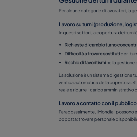
Gestione dei turni durante
Per alcune categorie di lavoratori, la g
Lavoro su turni (produzione, logisti
In questi settori, la copertura dei turni 
Richieste di cambio turno concentr
Difficoltà a trovare sostituti
per i tur
Rischio di favoritismi
nella gestione 
La soluzione è un sistema di gestione 
verifica automatica della copertura. S
reale e ridurre il carico amministrativo 
Lavoro a contatto con il pubblico
Paradossalmente, i Mondiali possono e
opposta: trovare personale disponibile, ge