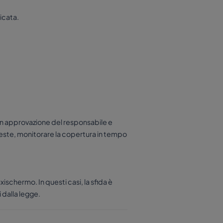
licata.
con approvazione del responsabile e
ieste, monitorare la copertura in tempo
xischermo. In questi casi, la sfida è
i dalla legge.