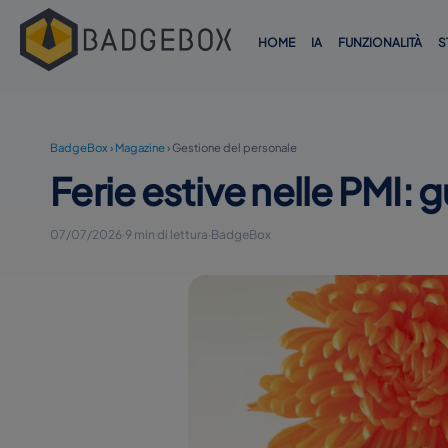
HOME
IA
FUNZIONALITÀ
S
BadgeBox
›
Magazine
›
Gestione del personale
Ferie estive nelle PMI: 
07/07/2026
·
9 min di lettura
·
BadgeBox