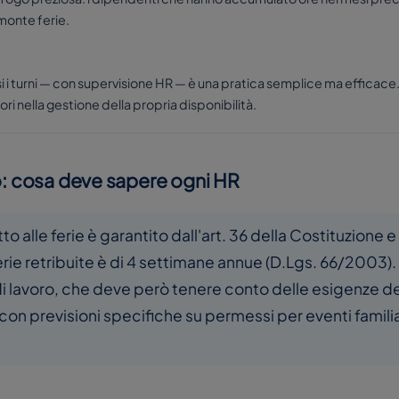
monte ferie.
i turni — con supervisione HR — è una pratica semplice ma efficace. 
ori nella gestione della propria disponibilità.
to: cosa deve sapere ogni HR
 diritto alle ferie è garantito dall'art. 36 della Costituzion
 ferie retribuite è di 4 settimane annue (D.Lgs. 66/2003
 di lavoro, che deve però tenere conto delle esigenze d
con previsioni specifiche su permessi per eventi familia