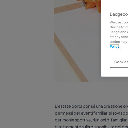
Badgebox
We use cook
device to i
usage and as
strictly ne
option may 
Policy
Cookies
L'estate porta con sé una pressione org
permessi per eventi familiari si sovrap
cerimonie sportive, riunioni di famigli
direttamente sulla disponibilità del p