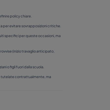
finire policy chiare.
a per evitare sovrapposizioni critiche.
iti specifici per queste occasioni, ma
vvise (inizio travaglio anticipato,
ni o figli fuori dalla scuola.
no tutelate contrattualmente, ma