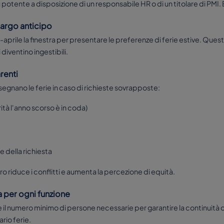
iù potente a disposizione di un responsabile HR o di un titolare di PMI.
 largo anticipo
prile la finestra per presentare le preferenze di ferie estive. Que
iventino ingestibili.
arenti
 assegnano le ferie in caso di richieste sovrapposte:
ità l'anno scorso è in coda)
 della richiesta
o riduce i conflitti e aumenta la percezione di equità.
a per ogni funzione
e il numero minimo di persone necessarie per garantire la continuità o
rio ferie.