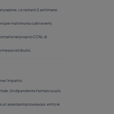
 maturazione. Le restanti 2 settimane
rni per matrimonio o altri eventi.
normativi nel proprio CCNL di
 permesso retribuito.
rne l'impatto:
entale. Un dipendente formato su più
un'assenza improvvisa (es. entro le