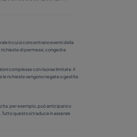
ale in cui si concentrano eventi della
di richieste di permessi, congedi e
ioni complesse con risorse limitate. Il
 se le richieste vengono negate o gestite
ascita, per esempio, può anticiparsi o
 Tutto questo si traduce in assenze