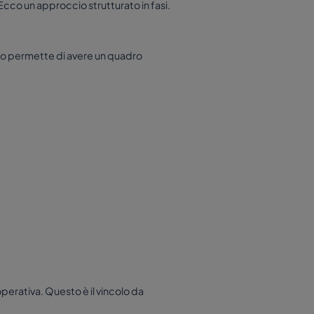
 Ecco un approccio strutturato in fasi.
sto permette di avere un quadro
perativa. Questo è il vincolo da