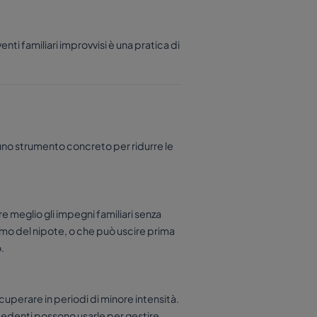
nti familiari improvvisi è una pratica di
 uno strumento concreto per ridurre le
e meglio gli impegni familiari senza
imo del nipote, o che può uscire prima
.
perare in periodi di minore intensità.
cedenti possono usarle per gestire