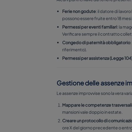
Ferie non godute
: il datore di lavo
possono essere fruite entro 18 mesi
Permessi per eventi familiari
: la mag
Verificare sempre il contratto collet
Congedo di paternità obbligatorio
riferimento).
Permessi per assistenza (Legge 104
Gestione delle assenze im
Le assenze improvvise sono la vera vari
Mappare le competenze trasversali
mansioni vale doppio in estate.
Creare un protocollo di comunicazi
ore X del giorno precedente o entro 