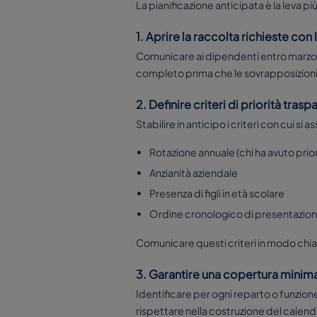
La pianificazione anticipata è la leva p
1. Aprire la raccolta richieste con
Comunicare ai dipendenti entro marzo-a
completo prima che le sovrapposizioni d
2. Definire criteri di priorità trasp
Stabilire in anticipo i criteri con cui si
Rotazione annuale (chi ha avuto prior
Anzianità aziendale
Presenza di figli in età scolare
Ordine cronologico di presentazione
Comunicare questi criteri in modo chiar
3. Garantire una copertura minim
Identificare per ogni reparto o funzion
rispettare nella costruzione del calenda