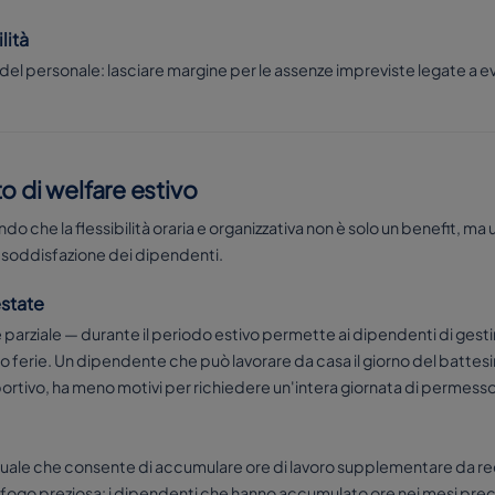
lità
 del personale: lasciare margine per le assenze impreviste legate a eve
o di welfare estivo
o che la flessibilità oraria e organizzativa non è solo un benefit, ma
 soddisfazione dei dipendenti.
estate
parziale — durante il periodo estivo permette ai dipendenti di gestir
 ferie. Un dipendente che può lavorare da casa il giorno del battes
portivo, ha meno motivi per richiedere un'intera giornata di permesso
uale che consente di accumulare ore di lavoro supplementare da recu
i sfogo preziosa: i dipendenti che hanno accumulato ore nei mesi pre