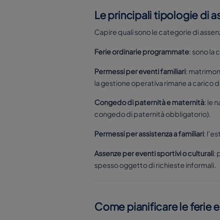
Le principali tipologie di 
Capire quali sono le categorie di assenz
Ferie ordinarie programmate
: sono la
Permessi per eventi familiari
: matrimon
la gestione operativa rimane a carico d
Congedo di paternità e maternità
: le 
congedo di paternità obbligatorio).
Permessi per assistenza a familiari
: l'e
Assenze per eventi sportivi o culturali
:
spesso oggetto di richieste informali.
Come pianificare le ferie 