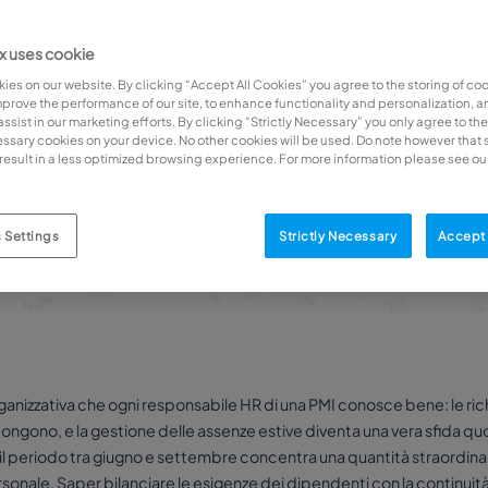
 uses cookie
ies on our website. By clicking “Accept All Cookies” you agree to the storing of co
mprove the performance of our site, to enhance functionality and personalization, an
sist in our marketing efforts. By clicking “Strictly Necessary” you only agree to the
cessary cookies on your device. No other cookies will be used. Do note however that 
result in a less optimized browsing experience. For more information please see ou
 Settings
Strictly Necessary
Accept 
anizzativa che ogni responsabile HR di una PMI conosce bene: le richie
pongono, e la gestione delle assenze estive diventa una vera sfida qu
a: il periodo tra giugno e settembre concentra una quantità straordina
ersonale. Saper bilanciare le esigenze dei dipendenti con la continu