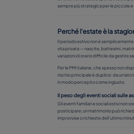
sempre più strategica per le piccole e
Perché l'estate è la stagio
Il periodo estivo non è semplicemente i
vita privata — nascite, battesimi, matri
variazioni di orario difficile da gestire 
Per le PMI italiane, che spesso non dis
rischio principale è duplice: da un lato
in modo percepito come ingiusto.
Il peso degli eventi sociali sulle 
Gli eventi familiari e sociali estivi no
posticipare; un matrimonio può richied
improvvise o richieste dell'ultimo minu