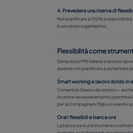
4. Prevedere una riserva di flessibi
Non pianificare al 100% la disponibilità
buon senso organizzativo.
Flessibilità come strument
Sempre più PMI italiane stanno scoprend
assenze non pianificate e aumentare la
Smart working e lavoro ibrido in 
Consentire il lavoro da remoto — anche 
ricorrere necessariamente a permessi o
per accompagnare i figli a un evento s
Orari flessibili e banca ore
La banca ore è uno strumento contratt
In estate, può diventare una valvola d