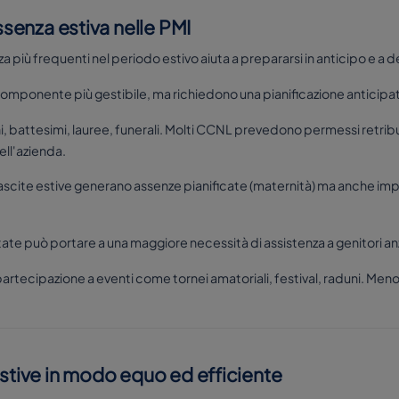
assenza estiva nelle PMI
a più frequenti nel periodo estivo aiuta a prepararsi in anticipo e a de
 componente più gestibile, ma richiedono una pianificazione anticipat
i, battesimi, lauree, funerali. Molti CCNL prevedono permessi retribu
ell'azienda.
nascite estive generano assenze pianificate (maternità) ma anche impro
state può portare a una maggiore necessità di assistenza a genitori anzia
 partecipazione a eventi come tornei amatoriali, festival, raduni. Me
estive in modo equo ed efficiente