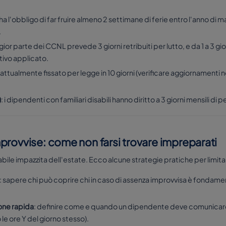
ro ha l'obbligo di far fruire almeno 2 settimane di ferie entro l'anno di
.
gior parte dei CCNL prevede 3 giorni retribuiti per lutto, e da 1 a 3 gio
tivo applicato.
: attualmente fissato per legge in 10 giorni (verificare aggiornamenti 
)
: i dipendenti con familiari disabili hanno diritto a 3 giorni mensili di
provvise: come non farsi trovare impreparati
abile impazzita dell'estate. Ecco alcune strategie pratiche per limita
: sapere chi può coprire chi in caso di assenza improvvisa è fondam
one rapida
: definire come e quando un dipendente deve comunicare 
le ore Y del giorno stesso).