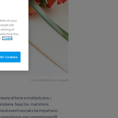
okies on your
alyze site
 storing of
selecting this
r
Cookie
All Cookies
Foto di Kelly Brito su Unsplash
ste di ferie si moltiplicano, i
otidiana. Nascite, matrimoni,
ria di eventi sociali che impattano
ità operativa è una competenza HR