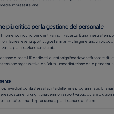
 medie imprese italiane.
ne più critica per la gestione del personale
l momento in cui i dipendenti vanno in vacanza. È una finestra tempor
moni, lauree, eventi sportivi, gite familiari — che generano un picco 
senza una pianificazione strutturata.
pongono di team HR dedicati, questo significa dover affrontare situaz
 la tensione organizzativa, dall'altro l'insoddisfazione dei dipendenti
assenze
n sono prevedibili con la stessa facilità delle ferie programmate. Una n
ere spostamenti lunghi; una cerimonia sportiva può durare più giorni.
to che mettono sotto pressione la pianificazione dei turni.