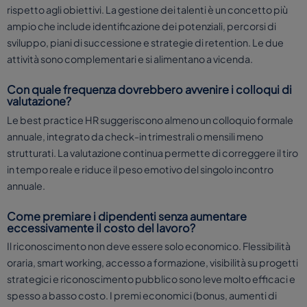
rispetto agli obiettivi. La gestione dei talenti è un concetto più
ampio che include identificazione dei potenziali, percorsi di
sviluppo, piani di successione e strategie di retention. Le due
attività sono complementari e si alimentano a vicenda.
Con quale frequenza dovrebbero avvenire i colloqui di
valutazione?
Le best practice HR suggeriscono almeno un colloquio formale
annuale, integrato da check-in trimestrali o mensili meno
strutturati. La valutazione continua permette di correggere il tiro
in tempo reale e riduce il peso emotivo del singolo incontro
annuale.
Come premiare i dipendenti senza aumentare
eccessivamente il costo del lavoro?
Il riconoscimento non deve essere solo economico. Flessibilità
oraria, smart working, accesso a formazione, visibilità su progetti
strategici e riconoscimento pubblico sono leve molto efficaci e
spesso a basso costo. I premi economici (bonus, aumenti di