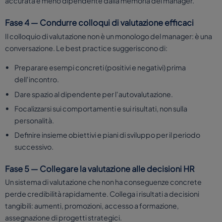
accurata e meno dipendente dalla memoria del manager.
Fase 4 — Condurre colloqui di valutazione efficaci
Il colloquio di valutazione non è un monologo del manager: è una
conversazione. Le best practice suggeriscono di:
Preparare esempi concreti (positivi e negativi) prima
dell'incontro.
Dare spazio al dipendente per l'autovalutazione.
Focalizzarsi sui comportamenti e sui risultati, non sulla
personalità.
Definire insieme obiettivi e piani di sviluppo per il periodo
successivo.
Fase 5 — Collegare la valutazione alle decisioni HR
Un sistema di valutazione che non ha conseguenze concrete
perde credibilità rapidamente. Collega i risultati a decisioni
tangibili: aumenti, promozioni, accesso a formazione,
assegnazione di progetti strategici.