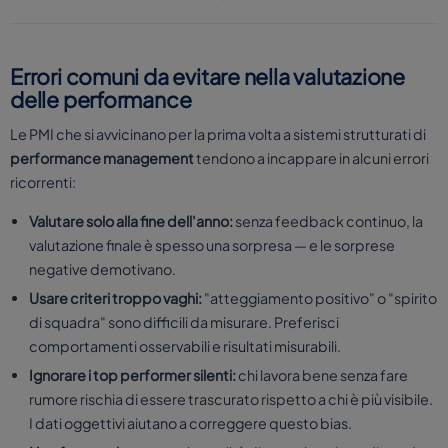
Errori comuni da evitare nella valutazione
delle performance
Le PMI che si avvicinano per la prima volta a sistemi strutturati di
performance management
tendono a incappare in alcuni errori
ricorrenti:
Valutare solo alla fine dell'anno:
senza feedback continuo, la
valutazione finale è spesso una sorpresa — e le sorprese
negative demotivano.
Usare criteri troppo vaghi:
"atteggiamento positivo" o "spirito
di squadra" sono difficili da misurare. Preferisci
comportamenti osservabili e risultati misurabili.
Ignorare i top performer silenti:
chi lavora bene senza fare
rumore rischia di essere trascurato rispetto a chi è più visibile.
I dati oggettivi aiutano a correggere questo bias.