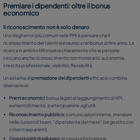
Premiare i dipendenti: oltre il bonus
economico
Il riconoscimento non è solo denaro
Uno degli errori più comuni nelle PMI è pensare che il
riconoscimento dei talenti si esaurisca nel bonus di fine anno. La
ricerca in ambito HR mostra chiaramente che le persone
cercano anche riconoscimento non monetario: autonomia,
crescita professionale, visibilità, flessibilità.
Un sistema di
premiazione dei dipendenti
efficace combina
diverse leve:
Premi economici:
bonus legati al raggiungimento di KPI,
aumenti di merito, partecipazione agli utili.
Riconoscimento pubblico:
comunicazioni interne, menzioni
nelle riunioni di team, "dipendente del mese" (se gestito con
criteri trasparenti).
Opportunità di sviluppo:
accesso a formazione,