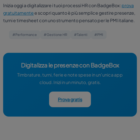
Inizia oggi a digitalizzare i tuoi processi HR con BadgeBox:
prova
gratuitamente
e scopri quanto è più semplice gestire presenze,
turni e timesheet con uno strumento pensato per le PMI italiane.
#Performance
#Gestione HR
#Talenti
#PMI
Digitalizza le presenze con BadgeBox
Timbrature, turni, ferie e note spese in un'unica app
cloud. Inizi in un minuto, gratis.
Prova gratis