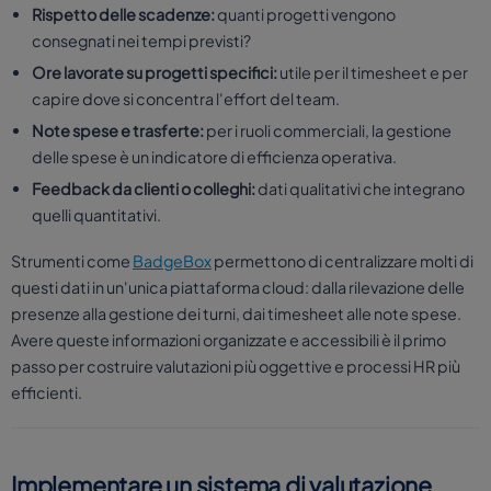
Rispetto delle scadenze:
quanti progetti vengono
consegnati nei tempi previsti?
Ore lavorate su progetti specifici:
utile per il timesheet e per
capire dove si concentra l'effort del team.
Note spese e trasferte:
per i ruoli commerciali, la gestione
delle spese è un indicatore di efficienza operativa.
Feedback da clienti o colleghi:
dati qualitativi che integrano
quelli quantitativi.
Strumenti come
BadgeBox
permettono di centralizzare molti di
questi dati in un'unica piattaforma cloud: dalla rilevazione delle
presenze alla gestione dei turni, dai timesheet alle note spese.
Avere queste informazioni organizzate e accessibili è il primo
passo per costruire valutazioni più oggettive e processi HR più
efficienti.
Implementare un sistema di valutazione