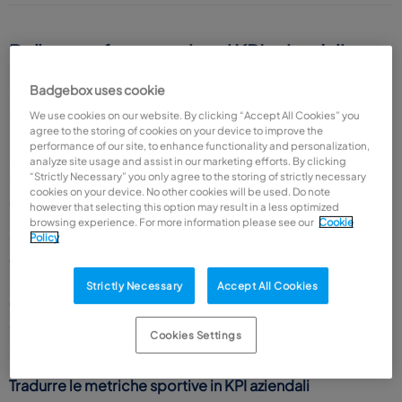
Dalla metafora sportiva ai KPI aziendali
Badgebox uses cookie
Cosa impariamo dal Pallone d'Oro
Il fascino del Pallone d'Oro sta nella sua complessità: non vince
We use cookies on our website. By clicking “Accept All Cookies” you
agree to the storing of cookies on your device to improve the
solo chi segna di più, ma chi ha il maggiore impatto complessivo
performance of our site, to enhance functionality and personalization,
sulla squadra, sulla competizione e sulla stagione. I criteri
analyze site usage and assist in our marketing efforts. By clicking
“Strictly Necessary” you only agree to the storing of strictly necessary
includono prestazioni individuali, contributo collettivo, titoli vinti
cookies on your device. No other cookies will be used. Do note
e continuità nel tempo.
however that selecting this option may result in a less optimized
browsing experience. For more information please see our
Cookie
Questa logica multi-dimensionale è esattamente quella che
Policy
dovrebbe guidare la
valutazione delle performance in azienda
.
Un dipendente eccellente non è solo quello che chiude più
Strictly Necessary
Accept All Cookies
contratti o produce di più: è anche chi forma i colleghi, mantiene
alta la qualità, gestisce bene le situazioni di crisi, porta
Cookies Settings
innovazione.
Tradurre le metriche sportive in KPI aziendali