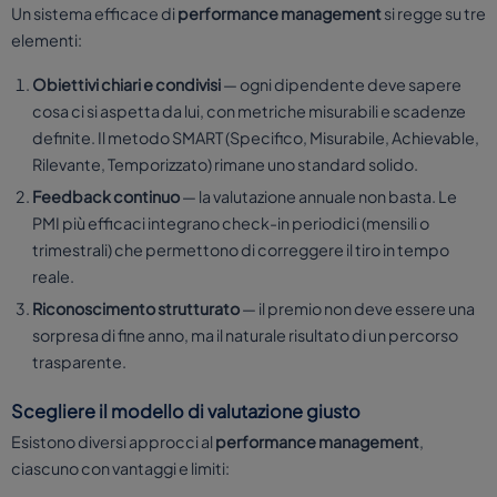
Un sistema efficace di
performance management
si regge su tre
elementi:
Obiettivi chiari e condivisi
— ogni dipendente deve sapere
cosa ci si aspetta da lui, con metriche misurabili e scadenze
definite. Il metodo SMART (Specifico, Misurabile, Achievable,
Rilevante, Temporizzato) rimane uno standard solido.
Feedback continuo
— la valutazione annuale non basta. Le
PMI più efficaci integrano check-in periodici (mensili o
trimestrali) che permettono di correggere il tiro in tempo
reale.
Riconoscimento strutturato
— il premio non deve essere una
sorpresa di fine anno, ma il naturale risultato di un percorso
trasparente.
Scegliere il modello di valutazione giusto
Esistono diversi approcci al
performance management
,
ciascuno con vantaggi e limiti: