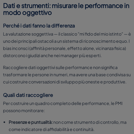
Dati e strumenti: misurare le performance in
modo oggettivo
Perché i dati fanno la differenza
La valutazione soggettiva — il classico "mi fido del mio istinto" — è
uno dei principali ostacoli a un sistema di riconoscimento equo. I
bias inconsci (affinità personale, effetto alone, vicinanza fisica)
distorcono i giudizi anche nei manager più esperti.
Raccogliere dati oggettivi sulle performance non significa
trasformare le persone in numeri, ma avere una base condivisa su
cui costruire conversazioni di sviluppo più oneste e produttive.
Quali dati raccogliere
Per costruire un quadro completo delle performance, le PMI
possono monitorare:
Presenze e puntualità:
non come strumento di controllo, ma
come indicatore di affidabilità e continuità.