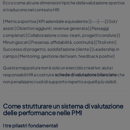
Ecco come alcune dimensioni tipiche della valutazione sportiva
si traducono nel contesto HR:
| Metrica sportiva | KPI aziendale equivalente | |---|---| | Gol /
assist | Obiettivi raggiunti, revenue generata | | Passaggi
completati | Collaborazione cross-team, progetti condivisi | |
Minuti giocati | Presenza, affidabilità, continuità | | Titoli vinti |
Successo di progetto, soddisfazione cliente | | Leadership in
campo | Mentoring, gestione del team, feedback positivi |
Questa mappatura non è solo un esercizio creativo: aiuta i
responsabili HR a costruire
schede di valutazione bilanciate
che
non penalizzano i ruoli di supporto rispetto a quelli più visibili.
Come strutturare un sistema di valutazione
delle performance nelle PMI
I tre pilastri fondamentali