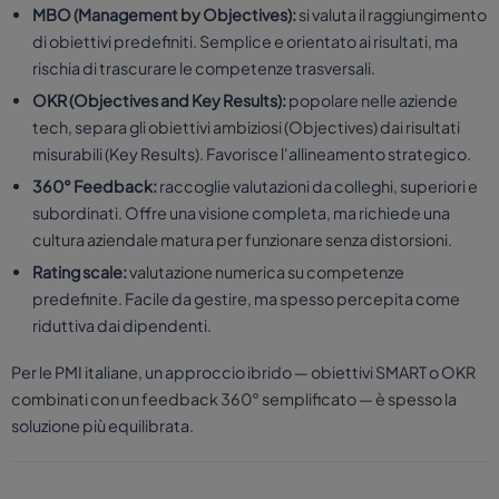
MBO (Management by Objectives):
si valuta il raggiungimento
di obiettivi predefiniti. Semplice e orientato ai risultati, ma
rischia di trascurare le competenze trasversali.
OKR (Objectives and Key Results):
popolare nelle aziende
tech, separa gli obiettivi ambiziosi (Objectives) dai risultati
misurabili (Key Results). Favorisce l'allineamento strategico.
360° Feedback:
raccoglie valutazioni da colleghi, superiori e
subordinati. Offre una visione completa, ma richiede una
cultura aziendale matura per funzionare senza distorsioni.
Rating scale:
valutazione numerica su competenze
predefinite. Facile da gestire, ma spesso percepita come
riduttiva dai dipendenti.
Per le PMI italiane, un approccio ibrido — obiettivi SMART o OKR
combinati con un feedback 360° semplificato — è spesso la
soluzione più equilibrata.