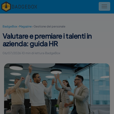
Toggl
navig
BadgeBox
›
Magazine
›
Gestione del personale
Valutare e premiare i talenti in
azienda: guida HR
06/07/2026
·
10 min di lettura
·
BadgeBox