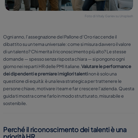
Foto di Vitaly Gariev su Unsplash
Ogni anno, l'assegnazione del Pallone d'Oro riaccende il
dibattito su un tema universale: come si misura davvero il valore
di un talento? Chi merita il riconoscimento più alto? Le stesse
domande — spesso senza risposta chiara — si pongono ogni
giorno nei reparti HR delle PMI italiane.
Valutare le performance
dei dipendenti e premiare i migliori talenti
non è solo una
questione di equità: è una leva strategica per trattenere le
persone chiave, motivare i team e far crescere l'azienda. Questa
guida ti mostra come farlo in modo strutturato, misurabile e
sostenibile.
Perché il riconoscimento dei talenti è una
priorità HR