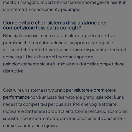
merito) rimangono importanti ma funzionano meglio se inseriti in
un sistema di riconoscimento più ampio.
Come evitare che il sistema di valutazione crei
competizione tossica tra colleghi?
Bilancia il riconoscimento individuale con quello collettivo,
premia anche la collaborazione e il supporto ai colleghi, e
assicurati che i criteri di valutazione siano trasparenti e percepiti
come equi. Una cultura del feedback aperta e
psicologicamente sicura è il miglior antidoto alla competizione
distruttiva.
Costruire un sistema strutturato per
valutare e premiare le
performance
non è un lusso riservato alle grandi aziende: è una
necessità competitiva per qualsiasi PMI che voglia attrarre,
motivare e trattenere i propri talenti. Come nel calcio, i campioni
si costruiscono con metodo, dati e riconoscimento costante —
non solo con il talento grezzo.