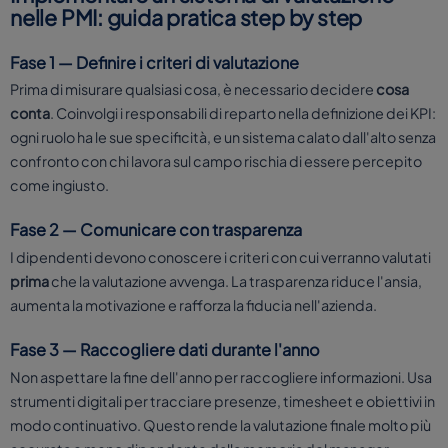
nelle PMI: guida pratica step by step
Fase 1 — Definire i criteri di valutazione
Prima di misurare qualsiasi cosa, è necessario decidere
cosa
conta
. Coinvolgi i responsabili di reparto nella definizione dei KPI:
ogni ruolo ha le sue specificità, e un sistema calato dall'alto senza
confronto con chi lavora sul campo rischia di essere percepito
come ingiusto.
Fase 2 — Comunicare con trasparenza
I dipendenti devono conoscere i criteri con cui verranno valutati
prima
che la valutazione avvenga. La trasparenza riduce l'ansia,
aumenta la motivazione e rafforza la fiducia nell'azienda.
Fase 3 — Raccogliere dati durante l'anno
Non aspettare la fine dell'anno per raccogliere informazioni. Usa
strumenti digitali per tracciare presenze, timesheet e obiettivi in
modo continuativo. Questo rende la valutazione finale molto più