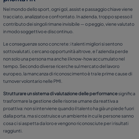
Nel mondo dello sport, ogni gol, assist e passaggio chiave viene
tracciato, analizzato e confrontato. In azienda, troppo spesso il
contributo dei singoli rimane invisibile — o peggio, viene valutato
in modo soggettivo e discontinuo.
Le conseguenze sono concrete: i talenti migliori si sentono
sottovalutati, cercano opportunità altrove, e l'azienda perde
non solo una persona ma anche il know-how accumulato nel
tempo. Secondo diverse ricerche sul mercato del lavoro
europeo, la mancanza di riconoscimento è tra le prime cause di
turnover volontario nelle PMI.
Strutturare un sistema di valutazione delle performance
significa
trasformare la gestione delle risorse umane da reattiva a
proattiva: non si interviene quando il talento ha già un piede fuori
dalla porta, ma si costruisce un ambiente in cui le persone sanno
cosa ci si aspetta da loro e vengono riconosciute per i risultati
raggiunti.