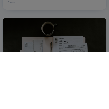
9 min
Recupero crediti e lavoro: guida HR per PMI
8 min