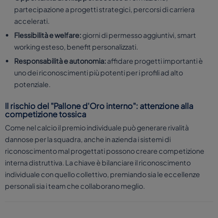
partecipazione a progetti strategici, percorsi di carriera
accelerati.
Flessibilità e welfare:
giorni di permesso aggiuntivi, smart
working esteso, benefit personalizzati.
Responsabilità e autonomia:
affidare progetti importanti è
uno dei riconoscimenti più potenti per i profili ad alto
potenziale.
Il rischio del "Pallone d'Oro interno": attenzione alla
competizione tossica
Come nel calcio il premio individuale può generare rivalità
dannose per la squadra, anche in azienda i sistemi di
riconoscimento mal progettati possono creare competizione
interna distruttiva. La chiave è bilanciare il riconoscimento
individuale con quello collettivo, premiando sia le eccellenze
personali sia i team che collaborano meglio.