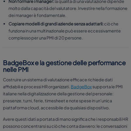
Non formare i manager:
la qualità di una valutazione dipende
molto dalla capacità del valutatore. Investire nella formazione
dei manager è fondamentale.
Copiare modelli di grandi aziende senza adattarli:
ciò che
funziona in una multinazionale può essere eccessivamente
complesso per una PMI di 20 persone.
BadgeBox e la gestione delle performance
nelle PMI
Costruire un sistema di valutazione efficace richiede dati
affidabili e processi HR organizzati.
BadgeBox
supporta le PMI
italiane nella digitalizzazione della gestione del personale:
presenze, turni, ferie, timesheet e note spese in un'unica
piattaforma cloud, accessibile da qualsiasi dispositivo.
Avere questi dati a portata di mano significa che i responsabili HR
possono concentrarsi su ciò che conta davvero: le conversazioni