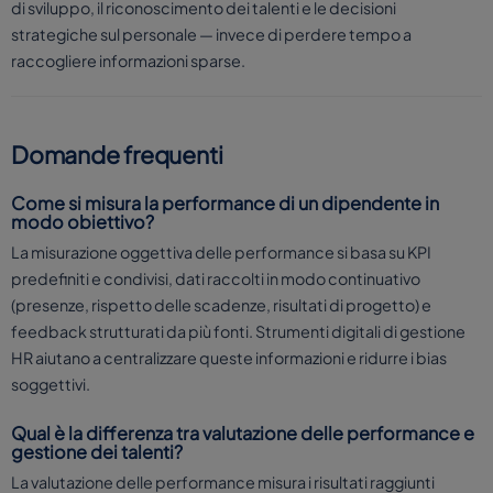
di sviluppo, il riconoscimento dei talenti e le decisioni
strategiche sul personale — invece di perdere tempo a
raccogliere informazioni sparse.
Domande frequenti
Come si misura la performance di un dipendente in
modo obiettivo?
La misurazione oggettiva delle performance si basa su KPI
predefiniti e condivisi, dati raccolti in modo continuativo
(presenze, rispetto delle scadenze, risultati di progetto) e
feedback strutturati da più fonti. Strumenti digitali di gestione
HR aiutano a centralizzare queste informazioni e ridurre i bias
soggettivi.
Qual è la differenza tra valutazione delle performance e
gestione dei talenti?
La valutazione delle performance misura i risultati raggiunti