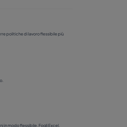
re politiche di lavoro flessibile più
o.
i in modo flessibile. Fogli Excel,