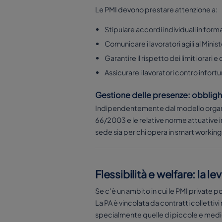
Le PMI devono prestare attenzione a:
Stipulare accordi individuali in forma
Comunicare i lavoratori agili al Mini
Garantire il rispetto dei limiti orari 
Assicurare i lavoratori contro infort
Gestione delle presenze: obblighi 
Indipendentemente dal modello organi
66/2003 e le relative norme attuative imp
sede sia per chi opera in smart working
Flessibilità e welfare: la 
Se c'è un ambito in cui le PMI private 
La PA è vincolata da contratti collettiv
specialmente quelle di piccole e medi