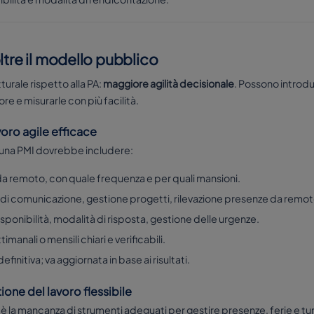
ltre il modello pubblico
urale rispetto alla PA:
maggiore agilità decisionale
. Possono introdur
e e misurarle con più facilità.
voro agile efficace
 una PMI dovrebbe includere:
 da remoto, con quale frequenza e per quali mansioni.
 di comunicazione, gestione progetti, rilevazione presenze da remot
disponibilità, modalità di risposta, gestione delle urgenze.
ttimanali o mensili chiari e verificabili.
definitiva; va aggiornata in base ai risultati.
tione del lavoro flessibile
è la mancanza di strumenti adeguati per gestire presenze, ferie e turn