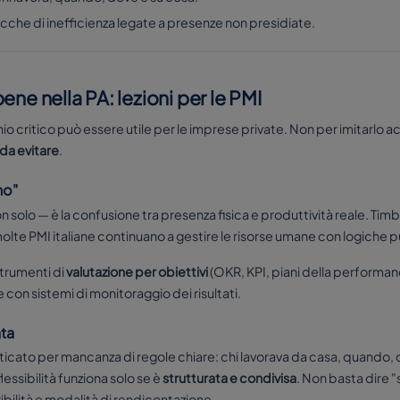
sacche di inefficienza legate a presenze non presidiate.
ne nella PA: lezioni per le PMI
o critico può essere utile per le imprese private. Non per imitarlo 
 da evitare
.
no"
n solo — è la confusione tra presenza fisica e produttività reale. Timbr
 molte PMI italiane continuano a gestire le risorse umane con logiche
strumenti di
valutazione per obiettivi
(OKR, KPI, piani della performan
 con sistemi di monitoraggio dei risultati.
ata
criticato per mancanza di regole chiare: chi lavorava da casa, quando, 
flessibilità funziona solo se è
strutturata e condivisa
. Non basta dire "
ribilità e modalità di rendicontazione.