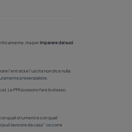
acriticamente, ma per
imparare dai suoi
are l'entrata e l'uscita non dice nulla
 puramente presenzialiste.
ce). Le PMI possono fare lo stesso,
con quali strumenti e con quali
si può lavorare da casa": occorre