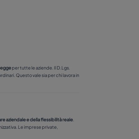
 legge
per tutte le aziende. Il D.Lgs.
dinari. Questo vale sia per chi lavora in
re aziendale e della flessibilità reale
.
nizzativa. Le imprese private,