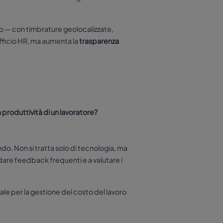
o — con timbrature geolocalizzate,
ufficio HR, ma aumenta la
trasparenza
 produttività di un lavoratore?
do. Non si tratta solo di tecnologia, ma
a dare feedback frequenti e a valutare i
le per la gestione del costo del lavoro