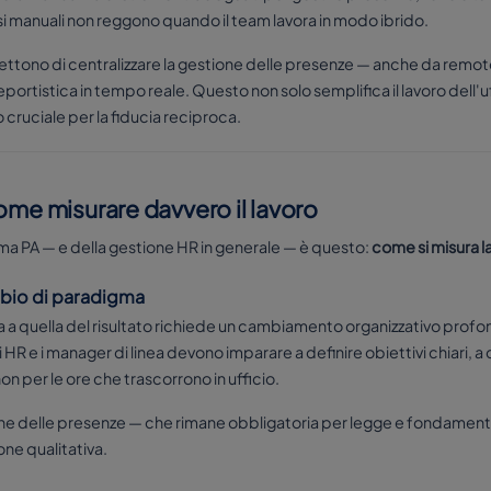
 manuali non reggono quando il team lavora in modo ibrido.
tono di centralizzare la gestione delle presenze — anche da remot
eportistica in tempo reale. Questo non solo semplifica il lavoro dell'
 cruciale per la fiducia reciproca.
ome misurare davvero il lavoro
orma PA — e della gestione HR in generale — è questo:
come si misura la
ambio di paradigma
za a quella del risultato richiede un cambiamento organizzativo profon
li HR e i manager di linea devono imparare a definire obiettivi chiari, 
n per le ore che trascorrono in ufficio.
ione delle presenze — che rimane obbligatoria per legge e fondamenta
one qualitativa.