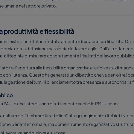
rse umane nel settore privato.
a produttività e flessibilità
 amministrazione italiana è stato al centro di un acceso dibattito. Da un
mia con la diffusione massiccia del lavoro agile. Dall'altro, la neces
 ai cittadini
e di misurare concretamente i risultati del lavoro pubblic
ato tra l'apertura alla flessibilità organizzativa e la richiesta di maggio
to con l'utenza. Questo ha generato un dibattito che va ben oltre i con
e
, la gestione dei turni, il bilanciamento tra presenza e autonomia, la f
bblico
forma PA — e che interessano direttamente anche le PMI — sono:
a cultura del "timbrare il cartellino" al raggiungimento di obiettivi co
 come benefit informale, ma come strumento organizzativo struttura
chi lavora, quando, dove e su cosa.