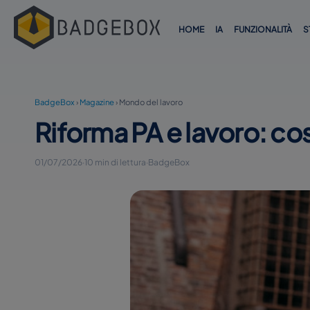
HOME
IA
FUNZIONALITÀ
S
BadgeBox
›
Magazine
›
Mondo del lavoro
Riforma PA e lavoro: co
01/07/2026
·
10 min di lettura
·
BadgeBox