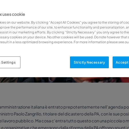
 uses cookie
ies on our website. By clicking “Accept All Cookies” you agree to the storing of co
mprove the performance of our site, to enhance functionality and personalization, an
sist in our marketing efforts. By clicking “Strictly Necessary” you only agree to the
cessary cookies on your device. No other cookies will be used. Do note however that 
result in a less optimized browsing experience. For more information please see ou
 Settings
Strictly Necessary
Accept 
a amministrazione italiana è entrato prepotentemente nell'agenda polit
inistro Paolo Zangrillo, titolare del dicastero della PA, con le sue pos
el lavoro pubblico. Ma cosa c'entra tutto questo con una piccola o m
e organizzative che emergono dalla riforma della PA offrono spunti