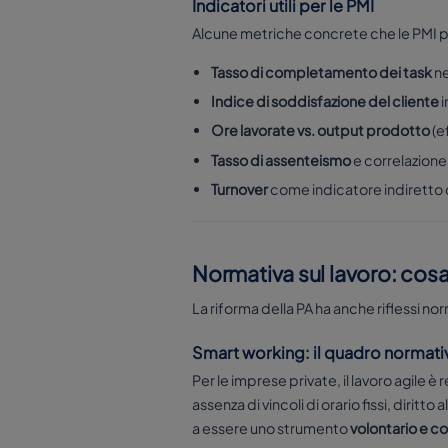
Indicatori utili per le PMI
Alcune metriche concrete che le PMI 
Tasso di completamento dei task
ne
Indice di soddisfazione del cliente
i
Ore lavorate vs. output prodotto
(e
Tasso di assenteismo
e correlazione
Turnover
come indicatore indiretto 
Normativa sul lavoro: cos
La riforma della PA ha anche riflessi norm
Smart working: il quadro normati
Per le imprese private, il lavoro agile 
assenza di vincoli di orario fissi, dir
a essere uno strumento
volontario e c