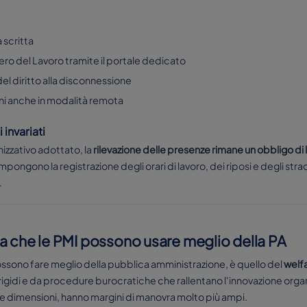
 scritta
stero del Lavoro tramite il portale dedicato
e del diritto alla disconnessione
uni anche in modalità remota
invariati
zzativo adottato, la
rilevazione delle presenze rimane un obbligo di
ongono la registrazione degli orari di lavoro, dei riposi e degli straor
.
leva che le PMI possono usare meglio della PA
possono fare meglio della pubblica amministrazione, è quello del
welfa
i rigidi e da procedure burocratiche che rallentano l'innovazione orga
e dimensioni, hanno margini di manovra molto più ampi.