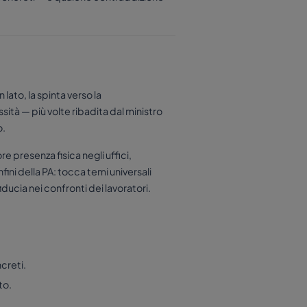
 lato, la spinta verso la
sità — più volte ribadita dal ministro
o.
re presenza fisica negli uffici,
fini della PA: tocca temi universali
iducia nei confronti dei lavoratori.
ncreti.
to.