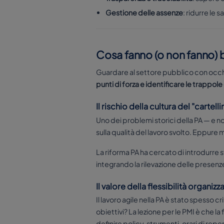
Gestione delle assenze
: ridurre le 
Cosa fanno (o non fanno) be
Guardare al settore pubblico con occhi
punti di forza e identificare le trappole
Il rischio della cultura del "cartelli
Uno dei problemi storici della PA — e no
sulla qualità del lavoro svolto. Eppure
La riforma PA ha cercato di introdurre 
integrando la rilevazione delle presenze
Il valore della flessibilità organizz
Il lavoro agile nella PA è stato spesso 
obiettivi? La lezione per le PMI è che la 
definire policy, strumenti, orari di repe