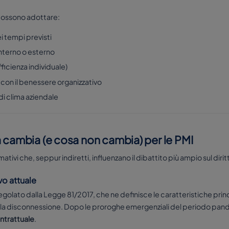
possono adottare:
i tempi previsti
nterno o esterno
fficienza individuale)
 con il benessere organizzativo
di clima aziendale
a cambia (e cosa non cambia) per le PMI
ativi che, seppur indiretti, influenzano il dibattito più ampio sul diritto
vo attuale
è regolato dalla Legge 81/2017, che ne definisce le caratteristiche prin
itto alla disconnessione. Dopo le proroghe emergenziali del periodo pa
ontrattuale
.