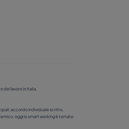
 del lavoro in Italia.
cipali: accordo individuale scritto,
ndemico, oggi lo smart working è tornato