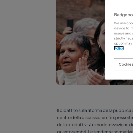
Badgebox
We use cook
device to i
usage and as
strictly ne
option may 
Policy
Cookies
Il dibattito sulla riforma della pubblic
centro della discussione c'è spesso il m
della produttività e modernizzazione d
quanto sembri. Le tendenze normative 