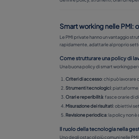
Smart working nelle PMI: o
Le PMI private hanno un vantaggio strutt
rapidamente, adattarle al proprio settor
Come strutturare una policy di la
Una buona policy di smart working per
Criteri di accesso
: chi può lavorare
Strumenti tecnologici
: piattaforme
Orari e reperibilità
: fasce orarie di 
Misurazione dei risultati
: obiettivi se
Revisione periodica
: la policy non è 
Il ruolo della tecnologia nella ges
Uno degli ostacoli più comuni nelle PMI 