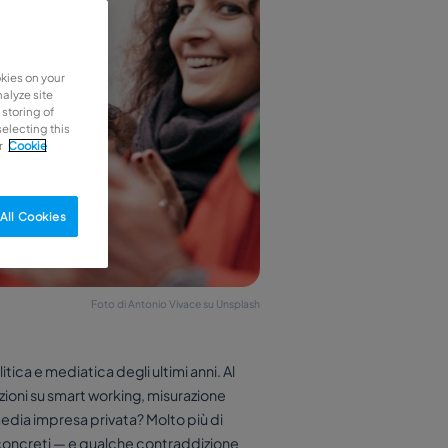
okies on your
alyze site
 storing of
selecting this
r
Cookie
All Cookies
Foto di Antonio Vivace su Unsplash
ica e mediatica degli ultimi anni. Al
izioni su smart working, misurazione
edia impresa privata? Molto più di
 concreti — e qualche contraddizione