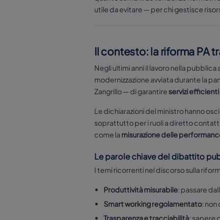
utile da evitare — per chi gestisce riso
Il contesto: la riforma PA tr
Negli ultimi anni il lavoro nella pubblica
modernizzazione avviata durante la pande
Zangrillo — di garantire
servizi efficienti
Le dichiarazioni del ministro hanno oscill
soprattutto per i ruoli a diretto contat
come la
misurazione delle performanc
Le parole chiave del dibattito pu
I temi ricorrenti nel discorso sulla ri
Produttività misurabile
: passare dall
Smart working regolamentato
: non
Trasparenza e tracciabilità
: sapere 