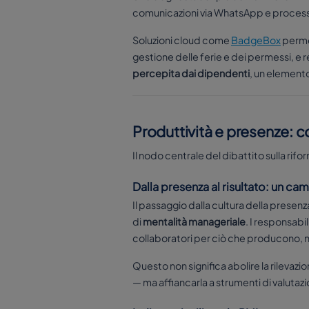
comunicazioni via WhatsApp e processi
Soluzioni cloud come
BadgeBox
permet
gestione delle ferie e dei permessi, e r
percepita dai dipendenti
, un elemento
Produttività e presenze: c
Il nodo centrale del dibattito sulla rif
Dalla presenza al risultato: un c
Il passaggio dalla cultura della presen
di
mentalità manageriale
. I responsabi
collaboratori per ciò che producono, no
Questo non significa abolire la rilevaz
— ma affiancarla a strumenti di valutazi