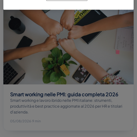
Smart working
Smart working nelle PMI: guida completa 2026
Smart working e lavoro ibrido nelle PMI italiane: strumenti,
produttività e best practice aggiornate al 2026 per HR e titolari
d'azienda.
05/08/2026
·
9 min