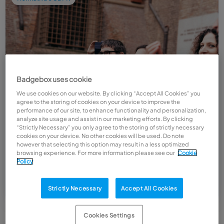
Badgebox uses cookie
We use cookies on our website. By clicking “Accept All Cookies” you
agree to the storing of cookies on your device to improve the
performance of our site, to enhance functionality and personalization,
analyze site usage and assist in our marketing efforts. By clicking
“Strictly Necessary” you only agree to the storing of strictly necessary
cookies on your device. No other cookies will be used. Do note
Diritti dei lavoratori nelle PMI: guida pratica 2026
however that selecting this option may result in a less optimized
browsing experience. For more information please see our
Cookie
Ferie, straordinari, disconnessione e orari: guida pratica per le PMI
Policy
italiane su come gestire i diritti dei lavoratori in modo corretto e
conforme.
05/08/2026
·
8 min
Strictly Necessary
Accept All Cookies
Cookies Settings