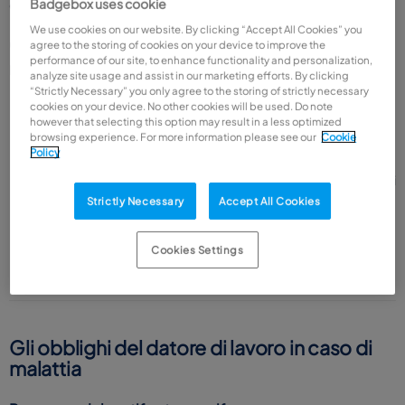
Badgebox uses cookie
canali INPS.
We use cookies on our website. By clicking “Accept All Cookies” you
Cosa deve fare il dipendente
agree to the storing of cookies on your device to improve the
performance of our site, to enhance functionality and personalization,
Il lavoratore ha l'obbligo di:
analyze site usage and assist in our marketing efforts. By clicking
“Strictly Necessary” you only agree to the storing of strictly necessary
Avvisare tempestivamente
il datore di lavoro dell'assenza, di
cookies on your device. No other cookies will be used. Do note
however that selecting this option may result in a less optimized
norma entro l'inizio del turno o comunque il prima possibile;
browsing experience. For more information please see our
Cookie
Recarsi dal medico e far trasmettere il certificato telematico;
Policy
Comunicare il numero di protocollo del certificato al datore di
lavoro (o all'ufficio HR);
Strictly Necessary
Accept All Cookies
Rispettare le fasce di reperibilità
stabilite per le visite fiscali
(10:00–12:00 e 17:00–19:00 nei giorni feriali, salvo deroghe
Cookies Settings
contrattuali).
Gli obblighi del datore di lavoro in caso di
malattia