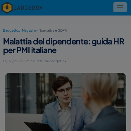
Toggl
navig
BadgeBox
›
Magazine
›
Normativa e GDPR
Malattia del dipendente: guida HR
per PMI italiane
17/06/2026
·
8 min di lettura
·
BadgeBox