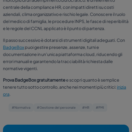
centrale della compliance HR, con impatti diretti su costi
aziendali, clima organizzativo e rischio legale. Conoscere il ruolo
del medico di famiglia, le procedure INPS, le fasce di reperibilità
e le regole del CCNL applicato è il punto di partenza.
Il passo successivo è dotarsi di strumenti digitali adeguati. Con
BadgeBox
puoi gestire presenze, assenze, turni e
documentazione in un'unica piattaforma cloud, riducendo gli
errori manuali e garantendo la tracciabilità richiesta dalle
normative vigenti.
Prova BadgeBox gratuitamente
e scopri quanto è semplice
tenere tutto sotto controllo, anche nei momenti più critici:
inizia
ora
.
#Normativa
#Gestione del personale
#HR
#PMI