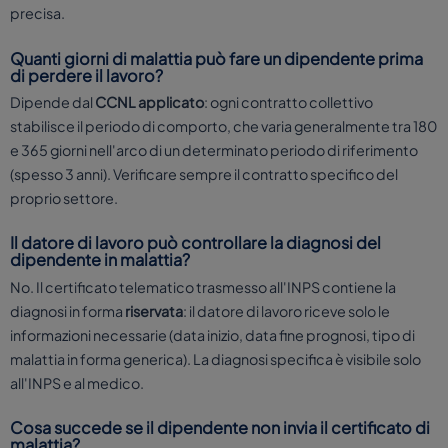
precisa.
Quanti giorni di malattia può fare un dipendente prima
di perdere il lavoro?
Dipende dal
CCNL applicato
: ogni contratto collettivo
stabilisce il periodo di comporto, che varia generalmente tra 180
e 365 giorni nell'arco di un determinato periodo di riferimento
(spesso 3 anni). Verificare sempre il contratto specifico del
proprio settore.
Il datore di lavoro può controllare la diagnosi del
dipendente in malattia?
No. Il certificato telematico trasmesso all'INPS contiene la
diagnosi in forma
riservata
: il datore di lavoro riceve solo le
informazioni necessarie (data inizio, data fine prognosi, tipo di
malattia in forma generica). La diagnosi specifica è visibile solo
all'INPS e al medico.
Cosa succede se il dipendente non invia il certificato di
malattia?