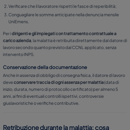
Verificare che il lavoratore rispetti le fasce di reperibilità;
Conguagliare le somme anticipate nella denuncia mensile
UniEmens.
Per i
dirigenti e gli impiegati con trattamento contrattuale a
carico azienda
, la malattia è retribuita direttamente dal datore di
lavoro secondo quanto previsto dal CCNL applicato, senza
intervento INPS.
Conservazione della documentazione
Anche in assenza di obbligo di consegna fisica, il datore di lavoro
deve
conservare traccia di ogni assenza per malattia
(data di
inizio, durata, numero di protocollo certificato) per almeno 5
anni, ai fini di eventuali controlli ispettivi, controversie
giuslavoristiche o verifiche contributive.
Retribuzione durante la malattia: cosa