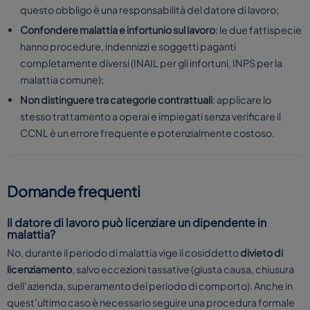
questo obbligo è una responsabilità del datore di lavoro;
Confondere malattia e infortunio sul lavoro
: le due fattispecie
hanno procedure, indennizzi e soggetti paganti
completamente diversi (INAIL per gli infortuni, INPS per la
malattia comune);
Non distinguere tra categorie contrattuali
: applicare lo
stesso trattamento a operai e impiegati senza verificare il
CCNL è un errore frequente e potenzialmente costoso.
Domande frequenti
Il datore di lavoro può licenziare un dipendente in
malattia?
No, durante il periodo di malattia vige il cosiddetto
divieto di
licenziamento
, salvo eccezioni tassative (giusta causa, chiusura
dell'azienda, superamento del periodo di comporto). Anche in
quest'ultimo caso è necessario seguire una procedura formale