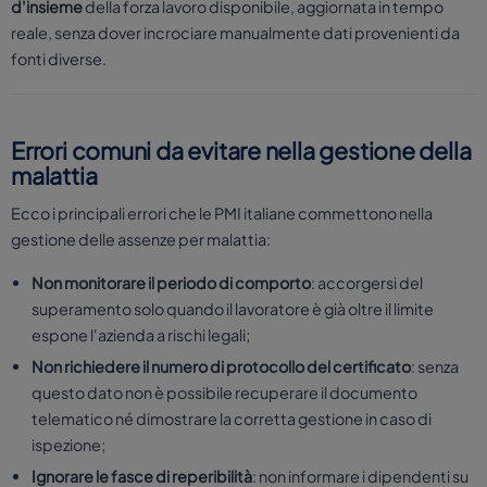
d'insieme
della forza lavoro disponibile, aggiornata in tempo
reale, senza dover incrociare manualmente dati provenienti da
fonti diverse.
Errori comuni da evitare nella gestione della
malattia
Ecco i principali errori che le PMI italiane commettono nella
gestione delle assenze per malattia:
Non monitorare il periodo di comporto
: accorgersi del
superamento solo quando il lavoratore è già oltre il limite
espone l'azienda a rischi legali;
Non richiedere il numero di protocollo del certificato
: senza
questo dato non è possibile recuperare il documento
telematico né dimostrare la corretta gestione in caso di
ispezione;
Ignorare le fasce di reperibilità
: non informare i dipendenti su