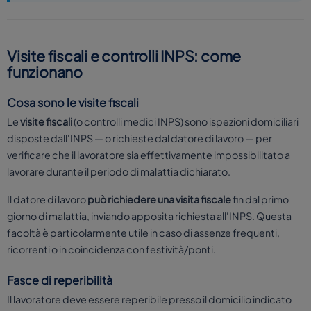
Visite fiscali e controlli INPS: come
funzionano
Cosa sono le visite fiscali
Le
visite fiscali
(o controlli medici INPS) sono ispezioni domiciliari
disposte dall'INPS — o richieste dal datore di lavoro — per
verificare che il lavoratore sia effettivamente impossibilitato a
lavorare durante il periodo di malattia dichiarato.
Il datore di lavoro
può richiedere una visita fiscale
fin dal primo
giorno di malattia, inviando apposita richiesta all'INPS. Questa
facoltà è particolarmente utile in caso di assenze frequenti,
ricorrenti o in coincidenza con festività/ponti.
Fasce di reperibilità
Il lavoratore deve essere reperibile presso il domicilio indicato