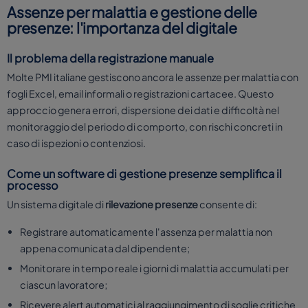
Assenze per malattia e gestione delle
presenze: l'importanza del digitale
Il problema della registrazione manuale
Molte PMI italiane gestiscono ancora le assenze per malattia con
fogli Excel, email informali o registrazioni cartacee. Questo
approccio genera errori, dispersione dei dati e difficoltà nel
monitoraggio del periodo di comporto, con rischi concreti in
caso di ispezioni o contenziosi.
Come un software di gestione presenze semplifica il
processo
Un sistema digitale di
rilevazione presenze
consente di:
Registrare automaticamente l'assenza per malattia non
appena comunicata dal dipendente;
Monitorare in tempo reale i giorni di malattia accumulati per
ciascun lavoratore;
Ricevere alert automatici al raggiungimento di soglie critiche