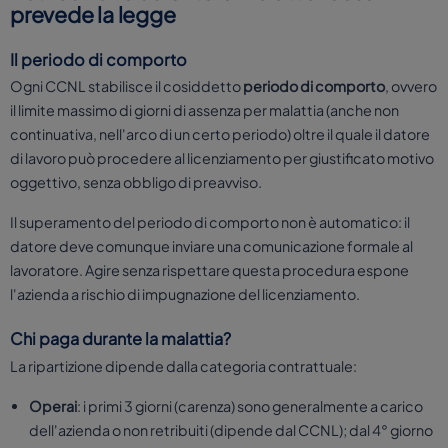
prevede la legge
Il periodo di comporto
Ogni CCNL stabilisce il cosiddetto
periodo di comporto
, ovvero
il limite massimo di giorni di assenza per malattia (anche non
continuativa, nell'arco di un certo periodo) oltre il quale il datore
di lavoro può procedere al licenziamento per giustificato motivo
oggettivo, senza obbligo di preavviso.
Il superamento del periodo di comporto non è automatico: il
datore deve comunque inviare una comunicazione formale al
lavoratore. Agire senza rispettare questa procedura espone
l'azienda a rischio di impugnazione del licenziamento.
Chi paga durante la malattia?
La ripartizione dipende dalla categoria contrattuale:
Operai
: i primi 3 giorni (carenza) sono generalmente a carico
dell'azienda o non retribuiti (dipende dal CCNL); dal 4° giorno