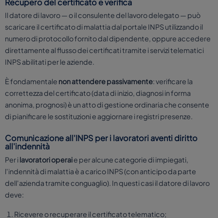
Recupero del certificato e verifica
Il datore di lavoro — o il consulente del lavoro delegato — può
scaricare il certificato di malattia dal portale INPS utilizzando il
numero di protocollo fornito dal dipendente, oppure accedere
direttamente al flusso dei certificati tramite i servizi telematici
INPS abilitati per le aziende.
È fondamentale
non attendere passivamente
: verificare la
correttezza del certificato (data di inizio, diagnosi in forma
anonima, prognosi) è un atto di gestione ordinaria che consente
di pianificare le sostituzioni e aggiornare i registri presenze.
Comunicazione all'INPS per i lavoratori aventi diritto
all'indennità
Per i
lavoratori operai
e per alcune categorie di impiegati,
l'indennità di malattia è a carico INPS (con anticipo da parte
dell'azienda tramite conguaglio). In questi casi il datore di lavoro
deve:
Ricevere o recuperare il certificato telematico;