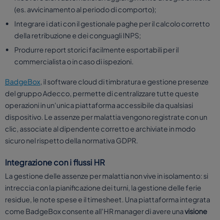
(es. avvicinamento al periodo di comporto);
Integrare i dati con il gestionale paghe per il calcolo corretto
della retribuzione e dei conguagli INPS;
Produrre report storici facilmente esportabili per il
commercialista o in caso di ispezioni.
BadgeBox
, il software cloud di timbratura e gestione presenze
del gruppo Adecco, permette di centralizzare tutte queste
operazioni in un'unica piattaforma accessibile da qualsiasi
dispositivo. Le assenze per malattia vengono registrate con un
clic, associate al dipendente corretto e archiviate in modo
sicuro nel rispetto della normativa GDPR.
Integrazione con i flussi HR
La gestione delle assenze per malattia non vive in isolamento: si
intreccia con la pianificazione dei turni, la gestione delle ferie
residue, le note spese e il timesheet. Una piattaforma integrata
come BadgeBox consente all'HR manager di avere una
visione