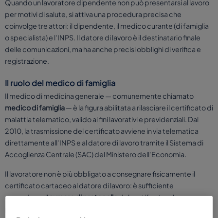
Quando un lavoratore dipendente non può presentarsi al lavoro
per motivi di salute, si attiva una procedura precisa che
coinvolge tre attori: il dipendente, il medico curante (di famiglia
o specialista) e l'INPS. Il datore di lavoro è il destinatario finale
delle comunicazioni, ma ha anche precisi obblighi di verifica e
registrazione.
Il ruolo del medico di famiglia
Il medico di medicina generale — comunemente chiamato
medico di famiglia
— è la figura abilitata a rilasciare il certificato di
malattia telematico, valido ai fini lavorativi e previdenziali. Dal
2010, la trasmissione del certificato avviene in via telematica
direttamente all'INPS e al datore di lavoro tramite il Sistema di
Accoglienza Centrale (SAC) del Ministero dell'Economia.
Il lavoratore non è più obbligato a consegnare fisicamente il
certificato cartaceo al datore di lavoro: è sufficiente
comunicare il
numero di protocollo
del certificato, che
permette al datore di recuperarlo autonomamente attraverso i