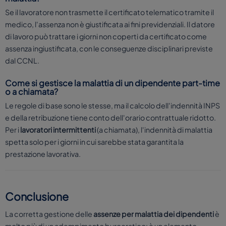
Se il lavoratore non trasmette il certificato telematico tramite il
medico, l'assenza non è giustificata ai fini previdenziali. Il datore
di lavoro può trattare i giorni non coperti da certificato come
assenza ingiustificata, con le conseguenze disciplinari previste
dal CCNL.
Come si gestisce la malattia di un dipendente part-time
o a chiamata?
Le regole di base sono le stesse, ma il calcolo dell'indennità INPS
e della retribuzione tiene conto dell'orario contrattuale ridotto.
Per i
lavoratori intermittenti
(a chiamata), l'indennità di malattia
spetta solo per i giorni in cui sarebbe stata garantita la
prestazione lavorativa.
Conclusione
La corretta gestione delle
assenze per malattia dei dipendenti
è
molto più di un adempimento burocratico: è un elemento