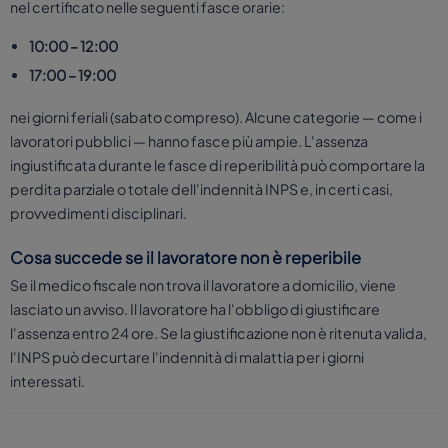
nel certificato nelle seguenti fasce orarie:
10:00 – 12:00
17:00 – 19:00
nei giorni feriali (sabato compreso). Alcune categorie — come i
lavoratori pubblici — hanno fasce più ampie. L'assenza
ingiustificata durante le fasce di reperibilità può comportare la
perdita parziale o totale dell'indennità INPS e, in certi casi,
provvedimenti disciplinari.
Cosa succede se il lavoratore non è reperibile
Se il medico fiscale non trova il lavoratore a domicilio, viene
lasciato un avviso. Il lavoratore ha l'obbligo di giustificare
l'assenza entro 24 ore. Se la giustificazione non è ritenuta valida,
l'INPS può decurtare l'indennità di malattia per i giorni
interessati.