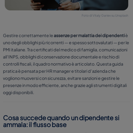
Foto di Vitaly Gariev su Unsplash
Gestire correttamente le
assenze per malattia dei dipendenti
è
uno degli obblighi più ricorrenti — e spesso sottovalutati — per le
PMI italiane. Tra certificati del medico di famiglia, comunicazioni
all'INPS, obblighi di conservazione documentale e rischio di
controlli fiscali, il quadro normativo è articolato. Questa guida
pratica è pensata per HR manager e titolari d'azienda che
vogliono muoversi con sicurezza, evitare sanzioni e gestire le
presenze in modo efficiente, anche grazie agli strumenti digitali
oggi disponibili.
Cosa succede quando un dipendente si
ammala: il flusso base