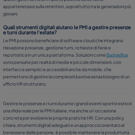
appartenenza e sulla retention, soprattutto tra le generazioni più
giovani.
Quali strumenti digitali aiutano le PMI a gestire presenze
e turni durante l'estate?
Le PMI possono beneficiare di software cloud che integrano
rilevazione presenze, gestione turni, richieste di ferie e
reportistica in un'unica piattaforma. Soluzioni come
BadgeBox
sono pensate per realtà di medie e piccole dimensioni, con
interfacce semplici e accessibili anche da mobile, che
permettono di gestire la complessità estiva senza bisogno di un
ufficio HR strutturato.
Gestire le presenze e i turni durante i grandi eventi sportivi estivi è
una sfida reale per le PMI italiane, ma anche un'occasione
concreta per evolvere le proprie pratiche HR. Con una policy
chiara, strumenti digitali adeguati e un approccio orientato al
benessere delle persone, è possibile mantenere la produttività