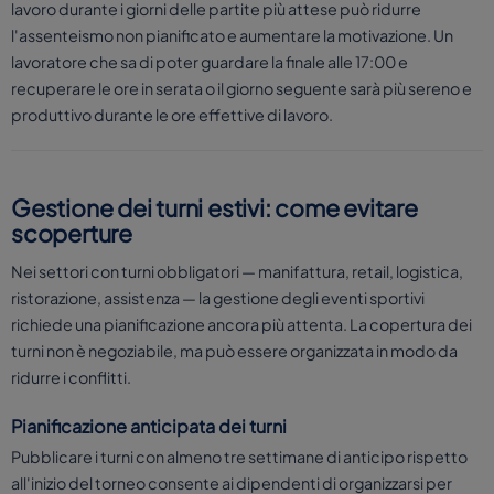
lavoro durante i giorni delle partite più attese può ridurre
l'assenteismo non pianificato e aumentare la motivazione. Un
lavoratore che sa di poter guardare la finale alle 17:00 e
recuperare le ore in serata o il giorno seguente sarà più sereno e
produttivo durante le ore effettive di lavoro.
Gestione dei turni estivi: come evitare
scoperture
Nei settori con turni obbligatori — manifattura, retail, logistica,
ristorazione, assistenza — la gestione degli eventi sportivi
richiede una pianificazione ancora più attenta. La copertura dei
turni non è negoziabile, ma può essere organizzata in modo da
ridurre i conflitti.
Pianificazione anticipata dei turni
Pubblicare i turni con almeno tre settimane di anticipo rispetto
all'inizio del torneo consente ai dipendenti di organizzarsi per