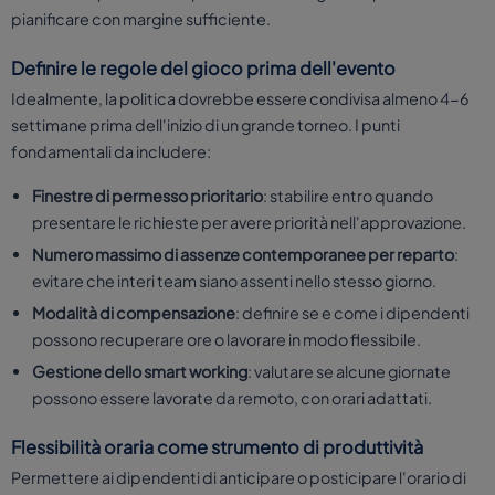
pianificare con margine sufficiente.
Definire le regole del gioco prima dell'evento
Idealmente, la politica dovrebbe essere condivisa almeno 4-6
settimane prima dell'inizio di un grande torneo. I punti
fondamentali da includere:
Finestre di permesso prioritario
: stabilire entro quando
presentare le richieste per avere priorità nell'approvazione.
Numero massimo di assenze contemporanee per reparto
:
evitare che interi team siano assenti nello stesso giorno.
Modalità di compensazione
: definire se e come i dipendenti
possono recuperare ore o lavorare in modo flessibile.
Gestione dello smart working
: valutare se alcune giornate
possono essere lavorate da remoto, con orari adattati.
Flessibilità oraria come strumento di produttività
Permettere ai dipendenti di anticipare o posticipare l'orario di