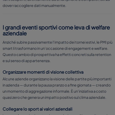
dover raccogliere dati manualmente.
I grandi eventi sportivi come leva di welfare
aziendale
Anziché subire passivamente l'impatto dei tornei estivi, le PMI più
smart li trasformano in un'occasione di engagement e welfare.
Questo cambio di prospettiva ha effetti concreti sulla retention
e sul senso di appartenenza.
Organizzare momenti di visione collettiva
Alcune aziende organizzano la visione delle partite più importanti
in azienda — durante la pausa pranzo o a fine giornata — creando
un momento di aggregazione informale. È un'iniziativa a costo
quasi zero che genera un impatto positivo sul clima aziendale.
Collegare lo sport ai valori aziendali