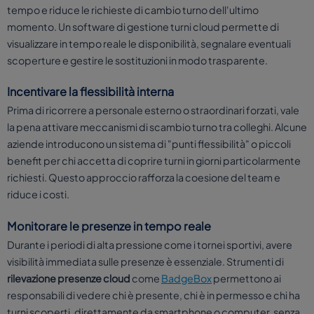
tempo e riduce le richieste di cambio turno dell'ultimo
momento. Un software di gestione turni cloud permette di
visualizzare in tempo reale le disponibilità, segnalare eventuali
scoperture e gestire le sostituzioni in modo trasparente.
Incentivare la flessibilità interna
Prima di ricorrere a personale esterno o straordinari forzati, vale
la pena attivare meccanismi di scambio turno tra colleghi. Alcune
aziende introducono un sistema di "punti flessibilità" o piccoli
benefit per chi accetta di coprire turni in giorni particolarmente
richiesti. Questo approccio rafforza la coesione del team e
riduce i costi.
Monitorare le presenze in tempo reale
Durante i periodi di alta pressione come i tornei sportivi, avere
visibilità immediata sulle presenze è essenziale. Strumenti di
rilevazione presenze cloud
come
BadgeBox
permettono ai
responsabili di vedere chi è presente, chi è in permesso e chi ha
turni scoperti, direttamente da smartphone o computer, senza