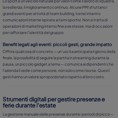
Lo sport è un veicolo naturale per valori come il lavoro di squadra,
la resilienza, il miglioramento continuo. Alcune PMI sfruttano i
grandi eventi per attività di team building, tornei interni o
comunicazioni interne ispirate ai temi sportivi. Non si tratta di
operazioni di marketing interno fine a se stesse, ma di occasioni
per rafforzare l'identità del gruppo.
Benefit legati agli eventi: piccoli gesti, grande impatto
Offrire qualcosa di concreto — un'uscita anticipata il giorno della
finale, la possibilità di seguire la partita in streaming durante la
pausa, un piccolo gadget a tema — comunica ai dipendenti che
l'azienda li vede come persone, non solo come risorse. Questi
gesti hanno un valore sproporzionato rispetto al loro costo.
Strumenti digitali per gestire presenze e
ferie durante l'estate
La gestione manuale delle presenze durante i periodi di picco —