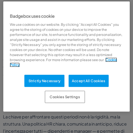
Senza un sistema centralizzato di gestione, l'HR si trova a
rispondere a email, messaggi WhatsApp e richieste verbali, con il
Badgebox uses cookie
rischio concreto di approvare più assenze di quelle sostenibili
per un singolo reparto.
We use cookies on our website. By clicking “Accept All Cookies” you
agree to the storing of cookies on your device to improve the
performance of our site, to enhance functionality and personalization,
Il calo di produttività "silenzioso"
analyze site usage and assist in our marketing efforts. By clicking
“Strictly Necessary” you only agree to the storing of strictly necessary
Non tutte le assenze sono dichiarate. Durante i grandi eventi
cookies on your device. No other cookies will be used. Do note
sportivi, molti lavoratori seguono partite o aggiornamenti in
however that selecting this option may result in a less optimized
tempo reale anche durante l'orario di lavoro. Ignorare il
browsing experience. For more information please see our
Cookie
Policy
fenomeno non lo elimina: riconoscerlo e gestirlo con intelligenza
è la scelta più efficace.
Strictly Necessary
Accept All Cookies
Cookies Settings
Strutturare una politica HR flessibile per gli
eventi sportivi
La chiave per affrontare questi periodi non è la rigidità, ma la
struttura. Una politica HR chiara, comunicata in anticipo, riduce
l'incertezza per tutti — dipendenti e manager — e permette di