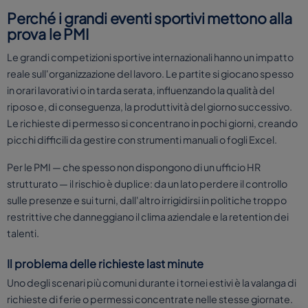
Perché i grandi eventi sportivi mettono alla
prova le PMI
Le grandi competizioni sportive internazionali hanno un impatto
reale sull'organizzazione del lavoro. Le partite si giocano spesso
in orari lavorativi o in tarda serata, influenzando la qualità del
riposo e, di conseguenza, la produttività del giorno successivo.
Le richieste di permesso si concentrano in pochi giorni, creando
picchi difficili da gestire con strumenti manuali o fogli Excel.
Per le PMI — che spesso non dispongono di un ufficio HR
strutturato — il rischio è duplice: da un lato perdere il controllo
sulle presenze e sui turni, dall'altro irrigidirsi in politiche troppo
restrittive che danneggiano il clima aziendale e la retention dei
talenti.
Il problema delle richieste last minute
Uno degli scenari più comuni durante i tornei estivi è la valanga di
richieste di ferie o permessi concentrate nelle stesse giornate.