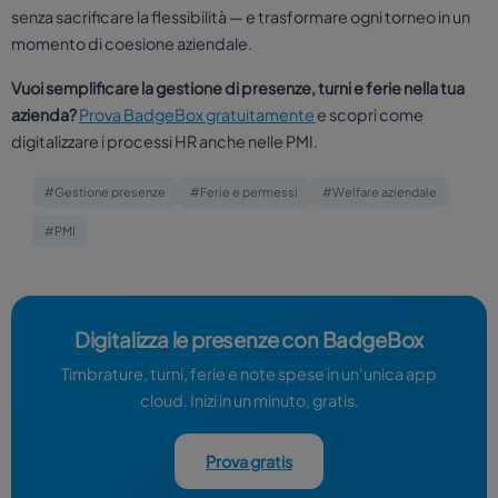
senza sacrificare la flessibilità — e trasformare ogni torneo in un
momento di coesione aziendale.
Vuoi semplificare la gestione di presenze, turni e ferie nella tua
azienda?
Prova BadgeBox gratuitamente
e scopri come
digitalizzare i processi HR anche nelle PMI.
#Gestione presenze
#Ferie e permessi
#Welfare aziendale
#PMI
Digitalizza le presenze con BadgeBox
Timbrature, turni, ferie e note spese in un'unica app
cloud. Inizi in un minuto, gratis.
Prova gratis