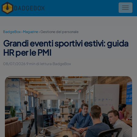
Toggl
navig
BadgeBox
›
Magazine
›
Gestione del personale
Grandi eventi sportivi estivi: guida
HR per le PMI
08/07/2026
·
9 min di lettura
·
BadgeBox