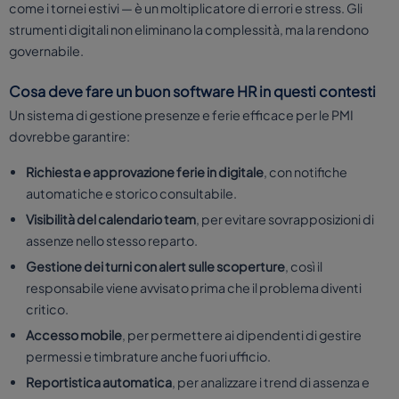
come i tornei estivi — è un moltiplicatore di errori e stress. Gli
strumenti digitali non eliminano la complessità, ma la rendono
governabile.
Cosa deve fare un buon software HR in questi contesti
Un sistema di gestione presenze e ferie efficace per le PMI
dovrebbe garantire:
Richiesta e approvazione ferie in digitale
, con notifiche
automatiche e storico consultabile.
Visibilità del calendario team
, per evitare sovrapposizioni di
assenze nello stesso reparto.
Gestione dei turni con alert sulle scoperture
, così il
responsabile viene avvisato prima che il problema diventi
critico.
Accesso mobile
, per permettere ai dipendenti di gestire
permessi e timbrature anche fuori ufficio.
Reportistica automatica
, per analizzare i trend di assenza e