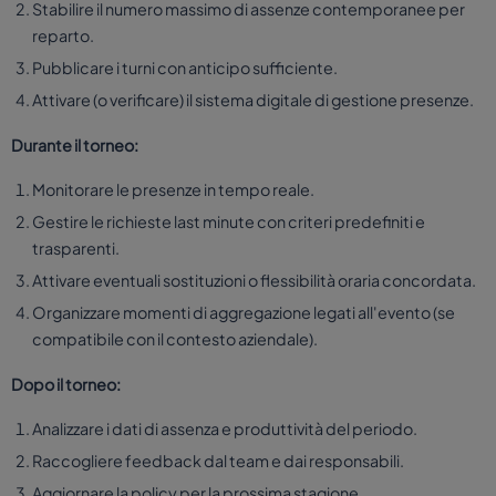
Stabilire il numero massimo di assenze contemporanee per
reparto.
Pubblicare i turni con anticipo sufficiente.
Attivare (o verificare) il sistema digitale di gestione presenze.
Durante il torneo:
Monitorare le presenze in tempo reale.
Gestire le richieste last minute con criteri predefiniti e
trasparenti.
Attivare eventuali sostituzioni o flessibilità oraria concordata.
Organizzare momenti di aggregazione legati all'evento (se
compatibile con il contesto aziendale).
Dopo il torneo:
Analizzare i dati di assenza e produttività del periodo.
Raccogliere feedback dal team e dai responsabili.
Aggiornare la policy per la prossima stagione.