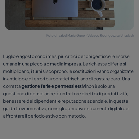
Foto di Isabel Maria Guner-Velasco Rodríguez su Unsplash
Luglio e agosto sono i mesi più critici per chi gestisce le risorse
umane in una piccola o media impresa. Le richieste di ferie si
moltiplicano, i turni si scoprono, le sostituzioni vanno organizzate
in anticipo e gli errori burocratici rischiano di costare caro. Una
corretta
gestione ferie e permessi estivi
non è solo una
questione di compliance: è un fattore diretto di produttività,
benessere dei dipendenti e reputazione aziendale. In questa
guida trovi normativa, consigli operativi e strumenti digitali per
affrontare il periodo estivo con metodo.