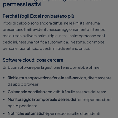
permessi estivi
Perché i fogli Excel non bastano più
I fogli di calcolo sono ancora diffusi nelle PMI italiane, ma
presentano limiti evidenti: nessun aggiornamento in tempo
reale, rischio di versioni multiple, nessuna integrazione con i
cedolini, nessuna notifica automatica. In estate, con molte
persone fuori ufficio, questi limiti diventano critici.
Software cloud: cosa cercare
Un buon software per la gestione ferie dovrebbe offrire:
Richiesta e approvazione ferie in self-service
, direttamente
da app o browser
Calendario condiviso
con visibilità sulle assenze del team
Monitoraggio in tempo reale dei residui
ferie e permessi per
ogni dipendente
Notifiche automatiche
per responsabili e dipendenti