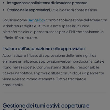
Integrazione con il sistema di rilevazione presenze
Storico delle approvazioni
, utile in caso di contestazioni
Soluzioni come
BadgeBox
combinano la gestione delle ferie con
la timbratura digitale, i turni e le note spese in un'unica
piattaforma cloud, pensata anche per le PMI che non hanno un
ufficio HR strutturato.
Il valore dell'automazione nelle approvazioni
Automatizzare il flusso di approvazione delle ferie significa
eliminare email perse, approvazioni verbali non documentate e
ritardi nelle risposte. Con un sistema digitale, il responsabile
riceve una notifica, approva o rifiuta con un clic, e il dipendente
viene avvisato immediatamente. Tutto è tracciato e
consultabile.
Gestione dei turni estivi: copertura e