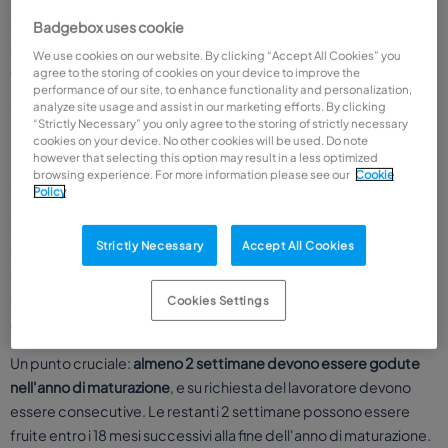
Gestire tutto questo con fogli Excel o carta è inefficiente e
Badgebox uses cookie
rischioso. È qui che entrano in gioco i software cloud per la
We use cookies on our website. By clicking “Accept All Cookies” you
gestione del personale.
agree to the storing of cookies on your device to improve the
performance of our site, to enhance functionality and personalization,
analyze site usage and assist in our marketing efforts. By clicking
“Strictly Necessary” you only agree to the storing of strictly necessary
cookies on your device. No other cookies will be used. Do note
Normativa di riferimento: cosa dice la legge
however that selecting this option may result in a less optimized
sulle ferie estive
browsing experience. For more information please see our
Cookie
Policy
Il quadro legale generale
Strictly Necessary
Accept All Cookies
In Italia, il diritto alle ferie è garantito dall'articolo 36 della
Costituzione e disciplinato dall'articolo 2109 del Codice Civile. Il
Decreto Legislativo 66/2003 stabilisce che ogni lavoratore ha
Cookies Settings
diritto ad almeno
4 settimane di ferie retribuite
all'anno.
Un punto cruciale:
almeno 2 settimane devono essere godute
nell'anno di maturazione
, e su richiesta del lavoratore devono
essere consecutive. Le restanti 2 settimane possono essere
fruite entro i 18 mesi successivi alla fine dell'anno di maturazione.