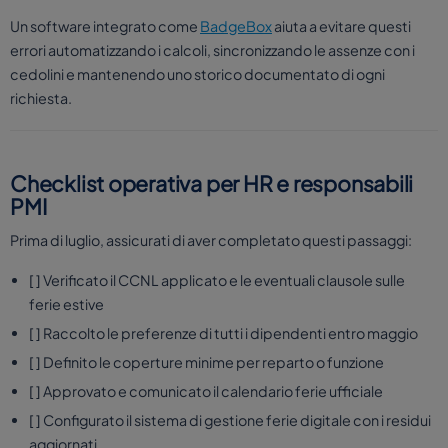
Un software integrato come
BadgeBox
aiuta a evitare questi
errori automatizzando i calcoli, sincronizzando le assenze con i
cedolini e mantenendo uno storico documentato di ogni
richiesta.
Checklist operativa per HR e responsabili
PMI
Prima di luglio, assicurati di aver completato questi passaggi:
[ ] Verificato il CCNL applicato e le eventuali clausole sulle
ferie estive
[ ] Raccolto le preferenze di tutti i dipendenti entro maggio
[ ] Definito le coperture minime per reparto o funzione
[ ] Approvato e comunicato il calendario ferie ufficiale
[ ] Configurato il sistema di gestione ferie digitale con i residui
aggiornati