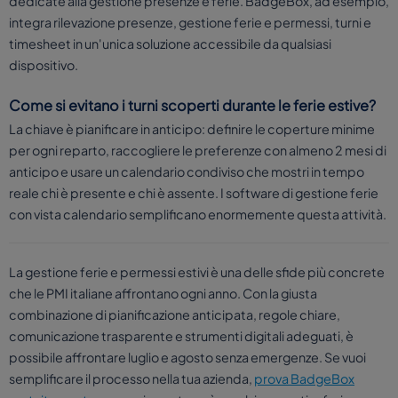
dedicate alla gestione presenze e ferie. BadgeBox, ad esempio,
integra rilevazione presenze, gestione ferie e permessi, turni e
timesheet in un'unica soluzione accessibile da qualsiasi
dispositivo.
Come si evitano i turni scoperti durante le ferie estive?
La chiave è pianificare in anticipo: definire le coperture minime
per ogni reparto, raccogliere le preferenze con almeno 2 mesi di
anticipo e usare un calendario condiviso che mostri in tempo
reale chi è presente e chi è assente. I software di gestione ferie
con vista calendario semplificano enormemente questa attività.
La gestione ferie e permessi estivi è una delle sfide più concrete
che le PMI italiane affrontano ogni anno. Con la giusta
combinazione di pianificazione anticipata, regole chiare,
comunicazione trasparente e strumenti digitali adeguati, è
possibile affrontare luglio e agosto senza emergenze. Se vuoi
semplificare il processo nella tua azienda,
prova BadgeBox