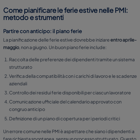
Come pianificare le ferie estive nelle PMI:
metodo e strumenti
Partire con anticipo: il piano ferie
La pianificazione delle ferie estive dovrebbe iniziare
entro aprile-
maggio
, non a giugno. Un buon piano ferie include:
Raccolta delle preferenze dei dipendenti tramite un sistema
strutturato
Verifica della compatibilità con i carichi di lavoro e le scadenze
aziendali
Controllo dei residui ferie disponibili per ciascun lavoratore
Comunicazione ufficiale del calendario approvato con
congruo anticipo
Definizione di un piano di copertura per i periodi critici
Un errore comune nelle PMI è aspettare che siano i dipendenti a
fare richiesta spontanea, senza un processo strutturato. Questo