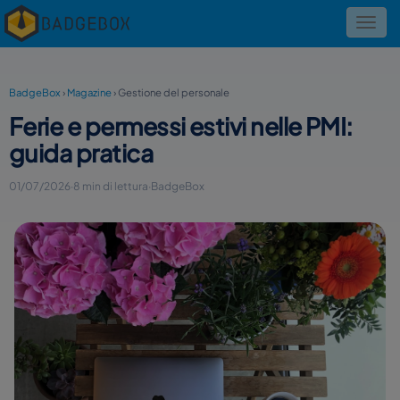
Toggl
navig
BadgeBox
›
Magazine
›
Gestione del personale
Ferie e permessi estivi nelle PMI:
guida pratica
01/07/2026
·
8 min di lettura
·
BadgeBox