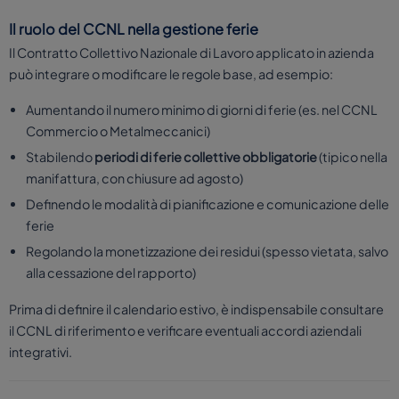
Il ruolo del CCNL nella gestione ferie
Il Contratto Collettivo Nazionale di Lavoro applicato in azienda
può integrare o modificare le regole base, ad esempio:
Aumentando il numero minimo di giorni di ferie (es. nel CCNL
Commercio o Metalmeccanici)
Stabilendo
periodi di ferie collettive obbligatorie
(tipico nella
manifattura, con chiusure ad agosto)
Definendo le modalità di pianificazione e comunicazione delle
ferie
Regolando la monetizzazione dei residui (spesso vietata, salvo
alla cessazione del rapporto)
Prima di definire il calendario estivo, è indispensabile consultare
il CCNL di riferimento e verificare eventuali accordi aziendali
integrativi.