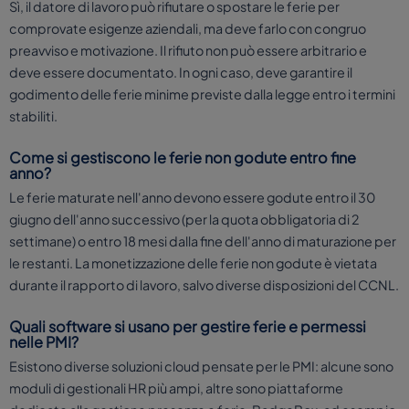
Sì, il datore di lavoro può rifiutare o spostare le ferie per
comprovate esigenze aziendali, ma deve farlo con congruo
preavviso e motivazione. Il rifiuto non può essere arbitrario e
deve essere documentato. In ogni caso, deve garantire il
godimento delle ferie minime previste dalla legge entro i termini
stabiliti.
Come si gestiscono le ferie non godute entro fine
anno?
Le ferie maturate nell'anno devono essere godute entro il 30
giugno dell'anno successivo (per la quota obbligatoria di 2
settimane) o entro 18 mesi dalla fine dell'anno di maturazione per
le restanti. La monetizzazione delle ferie non godute è vietata
durante il rapporto di lavoro, salvo diverse disposizioni del CCNL.
Quali software si usano per gestire ferie e permessi
nelle PMI?
Esistono diverse soluzioni cloud pensate per le PMI: alcune sono
moduli di gestionali HR più ampi, altre sono piattaforme