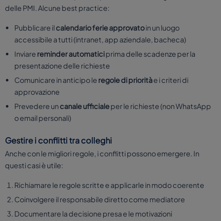
delle PMI. Alcune best practice:
Pubblicare il
calendario ferie approvato
in un luogo
accessibile a tutti (intranet, app aziendale, bacheca)
Inviare
reminder automatici
prima delle scadenze per la
presentazione delle richieste
Comunicare in anticipo le
regole di priorità
e i criteri di
approvazione
Prevedere un
canale ufficiale
per le richieste (non WhatsApp
o email personali)
Gestire i conflitti tra colleghi
Anche con le migliori regole, i conflitti possono emergere. In
questi casi è utile:
Richiamare le regole scritte e applicarle in modo coerente
Coinvolgere il responsabile diretto come mediatore
Documentare la decisione presa e le motivazioni