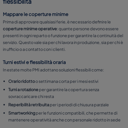
flessibilità
Mappare le coperture minime
Prima di approvare qualsiasi ferie, è necessario definire le
coperture minime operative
: quante persone devono essere
presenti in ogni reparto o funzione per garantire la continuità del
servizio. Questo vale sia per chi lavora in produzione, sia per chi è
in ufficio o a contatto con i clienti.
Turni estivi e flessibilità oraria
In estate molte PMI adottano soluzioni flessibili come:
Orario ridotto
o settimana corta per i mesi estivi
Turni a rotazione
per garantire la copertura senza
sovraccaricare chi resta
Reperibilità retribuita
per i periodi di chiusura parziale
Smartworking
per le funzioni compatibili, che permette di
mantenere operatività anche con personale ridotto in sede