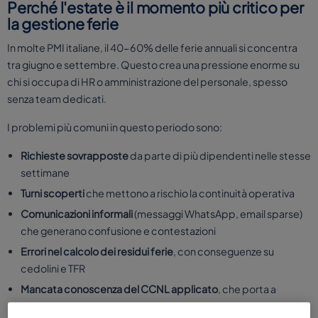
Perché l'estate è il momento più critico per
la gestione ferie
In molte PMI italiane, il 40-60% delle ferie annuali si concentra
tra giugno e settembre. Questo crea una pressione enorme su
chi si occupa di HR o amministrazione del personale, spesso
senza team dedicati.
I problemi più comuni in questo periodo sono:
Richieste sovrapposte
da parte di più dipendenti nelle stesse
settimane
Turni scoperti
che mettono a rischio la continuità operativa
Comunicazioni informali
(messaggi WhatsApp, email sparse)
che generano confusione e contestazioni
Errori nel calcolo dei residui ferie
, con conseguenze su
cedolini e TFR
Mancata conoscenza del CCNL applicato
, che porta a
decisioni non conformi