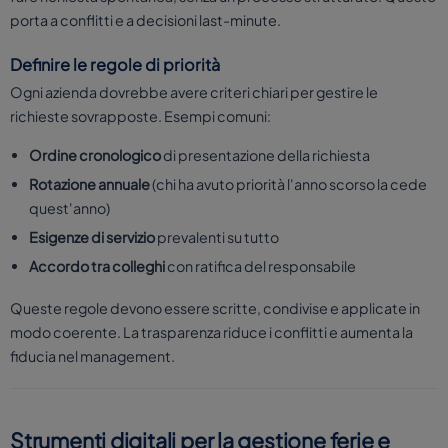
porta a conflitti e a decisioni last-minute.
Definire le regole di priorità
Ogni azienda dovrebbe avere criteri chiari per gestire le
richieste sovrapposte. Esempi comuni:
Ordine cronologico
di presentazione della richiesta
Rotazione annuale
(chi ha avuto priorità l'anno scorso la cede
quest'anno)
Esigenze di servizio
prevalenti su tutto
Accordo tra colleghi
con ratifica del responsabile
Queste regole devono essere scritte, condivise e applicate in
modo coerente. La trasparenza riduce i conflitti e aumenta la
fiducia nel management.
Strumenti digitali per la gestione ferie e