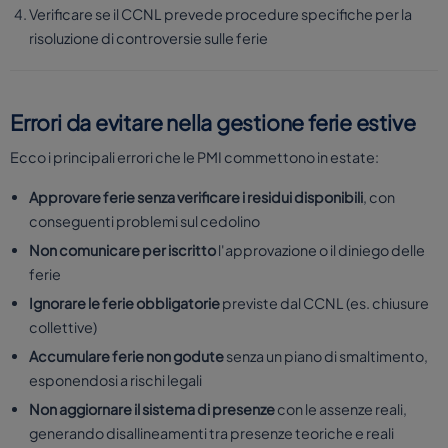
Verificare se il CCNL prevede procedure specifiche per la
risoluzione di controversie sulle ferie
Errori da evitare nella gestione ferie estive
Ecco i principali errori che le PMI commettono in estate:
Approvare ferie senza verificare i residui disponibili
, con
conseguenti problemi sul cedolino
Non comunicare per iscritto
l'approvazione o il diniego delle
ferie
Ignorare le ferie obbligatorie
previste dal CCNL (es. chiusure
collettive)
Accumulare ferie non godute
senza un piano di smaltimento,
esponendosi a rischi legali
Non aggiornare il sistema di presenze
con le assenze reali,
generando disallineamenti tra presenze teoriche e reali