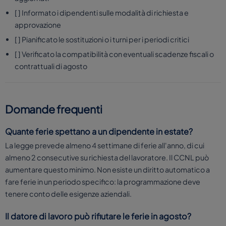
[ ] Informato i dipendenti sulle modalità di richiesta e
approvazione
[ ] Pianificato le sostituzioni o i turni per i periodi critici
[ ] Verificato la compatibilità con eventuali scadenze fiscali o
contrattuali di agosto
Domande frequenti
Quante ferie spettano a un dipendente in estate?
La legge prevede almeno 4 settimane di ferie all'anno, di cui
almeno 2 consecutive su richiesta del lavoratore. Il CCNL può
aumentare questo minimo. Non esiste un diritto automatico a
fare ferie in un periodo specifico: la programmazione deve
tenere conto delle esigenze aziendali.
Il datore di lavoro può rifiutare le ferie in agosto?