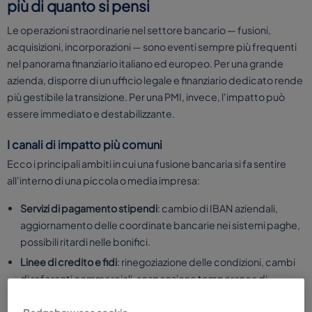
più di quanto si pensi
Le operazioni straordinarie nel settore bancario — fusioni,
acquisizioni, incorporazioni — sono eventi sempre più frequenti
nel panorama finanziario italiano ed europeo. Per una grande
azienda, disporre di un ufficio legale e finanziario dedicato rende
più gestibile la transizione. Per una PMI, invece, l'impatto può
essere immediato e destabilizzante.
I canali di impatto più comuni
Ecco i principali ambiti in cui una fusione bancaria si fa sentire
all'interno di una piccola o media impresa:
Servizi di pagamento stipendi
: cambio di IBAN aziendali,
aggiornamento delle coordinate bancarie nei sistemi paghe,
possibili ritardi nelle bonifici.
Linee di credito e fidi
: rinegoziazione delle condizioni, cambi
di referenti commerciali, sospensione temporanea di
pratiche in corso.