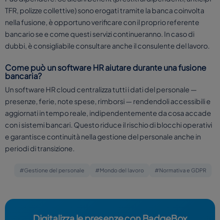
TFR, polizze collettive) sono erogati tramite la banca coinvolta
nella fusione, è opportuno verificare con il proprio referente
bancario se e come questi servizi continueranno. In caso di
dubbi, è consigliabile consultare anche il consulente del lavoro.
Come può un software HR aiutare durante una fusione
bancaria?
Un software HR cloud centralizza tutti i dati del personale —
presenze, ferie, note spese, rimborsi — rendendoli accessibili e
aggiornati in tempo reale, indipendentemente da cosa accade
con i sistemi bancari. Questo riduce il rischio di blocchi operativi
e garantisce continuità nella gestione del personale anche in
periodi di transizione.
#Gestione del personale
#Mondo del lavoro
#Normativa e GDPR
Digitalizza le presenze con BadgeBox