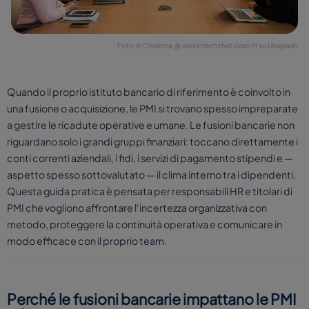
Foto di Christina @ wocintechchat.com M su Unsplash
Quando il proprio istituto bancario di riferimento è coinvolto in
una fusione o acquisizione, le PMI si trovano spesso impreparate
a gestire le ricadute operative e umane. Le fusioni bancarie non
riguardano solo i grandi gruppi finanziari: toccano direttamente i
conti correnti aziendali, i fidi, i servizi di pagamento stipendi e —
aspetto spesso sottovalutato — il clima interno tra i dipendenti.
Questa guida pratica è pensata per responsabili HR e titolari di
PMI che vogliono affrontare l'incertezza organizzativa con
metodo, proteggere la continuità operativa e comunicare in
modo efficace con il proprio team.
Perché le fusioni bancarie impattano le PMI