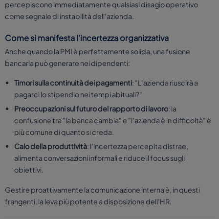
percepiscono immediatamente qualsiasi disagio operativo
come segnale di instabilità dell'azienda.
Come si manifesta l'incertezza organizzativa
Anche quando la PMI è perfettamente solida, una fusione
bancaria può generare nei dipendenti:
Timori sulla continuità dei pagamenti
: "L'azienda riuscirà a
pagarci lo stipendio nei tempi abituali?"
Preoccupazioni sul futuro del rapporto di lavoro
: la
confusione tra "la banca cambia" e "l'azienda è in difficoltà" è
più comune di quanto si creda.
Calo della produttività
: l'incertezza percepita distrae,
alimenta conversazioni informali e riduce il focus sugli
obiettivi.
Gestire proattivamente la comunicazione interna è, in questi
frangenti, la leva più potente a disposizione dell'HR.