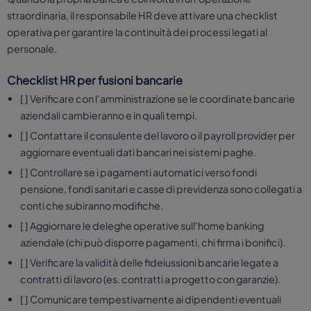
straordinaria, il responsabile HR deve attivare una checklist
operativa per garantire la continuità dei processi legati al
personale.
Checklist HR per fusioni bancarie
[ ] Verificare con l'amministrazione se le coordinate bancarie
aziendali cambieranno e in quali tempi.
[ ] Contattare il consulente del lavoro o il payroll provider per
aggiornare eventuali dati bancari nei sistemi paghe.
[ ] Controllare se i pagamenti automatici verso fondi
pensione, fondi sanitari e casse di previdenza sono collegati a
conti che subiranno modifiche.
[ ] Aggiornare le deleghe operative sull'home banking
aziendale (chi può disporre pagamenti, chi firma i bonifici).
[ ] Verificare la validità delle fideiussioni bancarie legate a
contratti di lavoro (es. contratti a progetto con garanzie).
[ ] Comunicare tempestivamente ai dipendenti eventuali