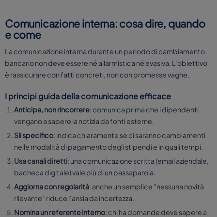
Comunicazione interna: cosa dire, quando
e come
La comunicazione interna durante un periodo di cambiamento
bancario non deve essere né allarmistica né evasiva. L'obiettivo
è rassicurare con fatti concreti, non con promesse vaghe.
I principi guida della comunicazione efficace
Anticipa, non rincorrere
: comunica prima che i dipendenti
vengano a sapere la notizia da fonti esterne.
Sii specifico
: indica chiaramente se ci saranno cambiamenti
nelle modalità di pagamento degli stipendi e in quali tempi.
Usa canali diretti
: una comunicazione scritta (email aziendale,
bacheca digitale) vale più di un passaparola.
Aggiorna con regolarità
: anche un semplice "nessuna novità
rilevante" riduce l'ansia da incertezza.
Nomina un referente interno
: chi ha domande deve sapere a