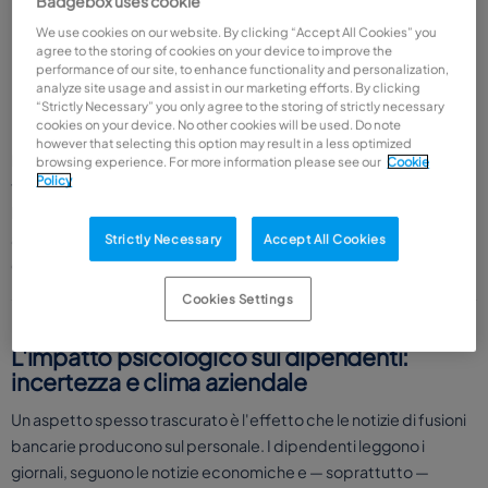
Badgebox uses cookie
Strumenti digitali
: migrazione delle piattaforme di home
banking aziendale, nuove credenziali, aggiornamento delle
We use cookies on our website. By clicking “Accept All Cookies” you
agree to the storing of cookies on your device to improve the
deleghe operative.
performance of our site, to enhance functionality and personalization,
Contratti e garanzie
: revisione dei contratti di leasing,
analyze site usage and assist in our marketing efforts. By clicking
“Strictly Necessary” you only agree to the storing of strictly necessary
factoring, fideiussioni bancarie legate a commesse o appalti.
cookies on your device. No other cookies will be used. Do note
however that selecting this option may result in a less optimized
Per l'HR, il rischio più concreto è che queste discontinuità si
browsing experience. For more information please see our
Cookie
Policy
traducano in ritardi nella gestione delle buste paga, nella
liquidazione di rimborsi spese o nel pagamento di fornitori legati
al personale (es. fondi sanitari integrativi, previdenza
Strictly Necessary
Accept All Cookies
complementare).
Cookies Settings
L'impatto psicologico sui dipendenti:
incertezza e clima aziendale
Un aspetto spesso trascurato è l'effetto che le notizie di fusioni
bancarie producono sul personale. I dipendenti leggono i
giornali, seguono le notizie economiche e — soprattutto —