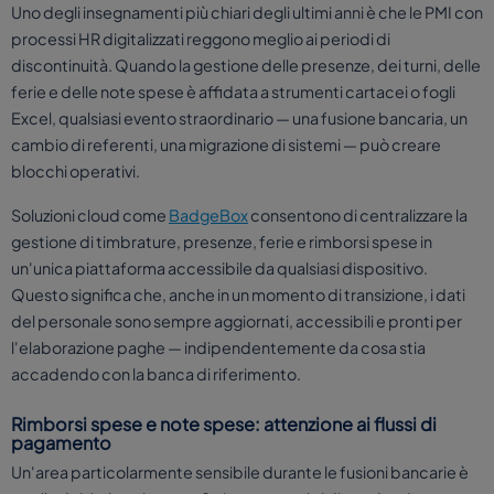
Uno degli insegnamenti più chiari degli ultimi anni è che le PMI con
processi HR digitalizzati reggono meglio ai periodi di
discontinuità. Quando la gestione delle presenze, dei turni, delle
ferie e delle note spese è affidata a strumenti cartacei o fogli
Excel, qualsiasi evento straordinario — una fusione bancaria, un
cambio di referenti, una migrazione di sistemi — può creare
blocchi operativi.
Soluzioni cloud come
BadgeBox
consentono di centralizzare la
gestione di timbrature, presenze, ferie e rimborsi spese in
un'unica piattaforma accessibile da qualsiasi dispositivo.
Questo significa che, anche in un momento di transizione, i dati
del personale sono sempre aggiornati, accessibili e pronti per
l'elaborazione paghe — indipendentemente da cosa stia
accadendo con la banca di riferimento.
Rimborsi spese e note spese: attenzione ai flussi di
pagamento
Un'area particolarmente sensibile durante le fusioni bancarie è