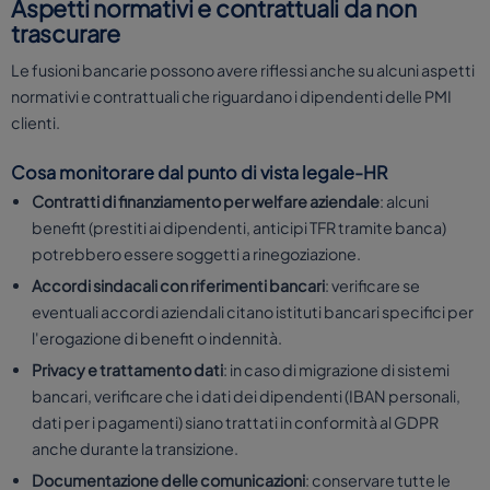
Aspetti normativi e contrattuali da non
trascurare
Le fusioni bancarie possono avere riflessi anche su alcuni aspetti
normativi e contrattuali che riguardano i dipendenti delle PMI
clienti.
Cosa monitorare dal punto di vista legale-HR
Contratti di finanziamento per welfare aziendale
: alcuni
benefit (prestiti ai dipendenti, anticipi TFR tramite banca)
potrebbero essere soggetti a rinegoziazione.
Accordi sindacali con riferimenti bancari
: verificare se
eventuali accordi aziendali citano istituti bancari specifici per
l'erogazione di benefit o indennità.
Privacy e trattamento dati
: in caso di migrazione di sistemi
bancari, verificare che i dati dei dipendenti (IBAN personali,
dati per i pagamenti) siano trattati in conformità al GDPR
anche durante la transizione.
Documentazione delle comunicazioni
: conservare tutte le