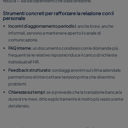
fiducia — sia dai dipendenti che dalla direzione.
Strumenti concreti per rafforzare la relazione con il
personale
Incontri di aggiornamento periodici
: anche brevi, anche
informali, servono a mantenere aperto il canale di
comunicazione.
FAQ interne
: un documento condiviso con le domande più
frequenti (e le relative risposte) riduce il carico di richieste
individuali all'HR.
Feedback strutturato
: sondaggi anonimi sul clima aziendale
permettono di intercettare tensioni prima che diventino
problemi.
Chiarezza sui tempi
: se si prevede che la transizione bancaria
durerà tre mesi, dirlo esplicitamente è molto più rassicurante
del silenzio.