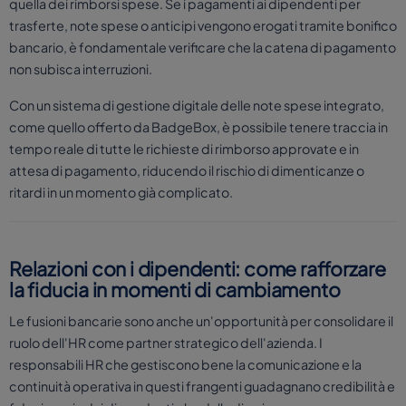
quella dei rimborsi spese. Se i pagamenti ai dipendenti per
trasferte, note spese o anticipi vengono erogati tramite bonifico
bancario, è fondamentale verificare che la catena di pagamento
non subisca interruzioni.
Con un sistema di gestione digitale delle note spese integrato,
come quello offerto da BadgeBox, è possibile tenere traccia in
tempo reale di tutte le richieste di rimborso approvate e in
attesa di pagamento, riducendo il rischio di dimenticanze o
ritardi in un momento già complicato.
Relazioni con i dipendenti: come rafforzare
la fiducia in momenti di cambiamento
Le fusioni bancarie sono anche un'opportunità per consolidare il
ruolo dell'HR come partner strategico dell'azienda. I
responsabili HR che gestiscono bene la comunicazione e la
continuità operativa in questi frangenti guadagnano credibilità e