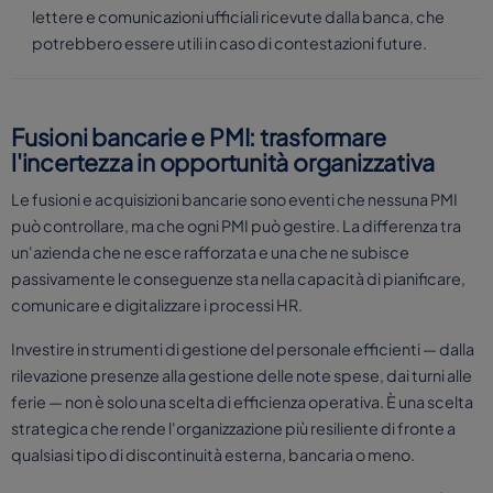
lettere e comunicazioni ufficiali ricevute dalla banca, che
potrebbero essere utili in caso di contestazioni future.
Fusioni bancarie e PMI: trasformare
l'incertezza in opportunità organizzativa
Le fusioni e acquisizioni bancarie sono eventi che nessuna PMI
può controllare, ma che ogni PMI può gestire. La differenza tra
un'azienda che ne esce rafforzata e una che ne subisce
passivamente le conseguenze sta nella capacità di pianificare,
comunicare e digitalizzare i processi HR.
Investire in strumenti di gestione del personale efficienti — dalla
rilevazione presenze alla gestione delle note spese, dai turni alle
ferie — non è solo una scelta di efficienza operativa. È una scelta
strategica che rende l'organizzazione più resiliente di fronte a
qualsiasi tipo di discontinuità esterna, bancaria o meno.