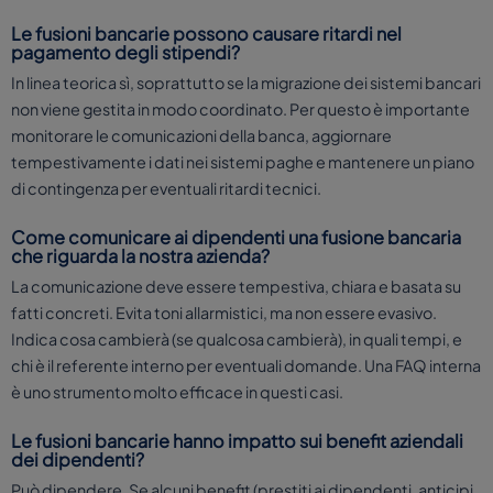
Le fusioni bancarie possono causare ritardi nel
pagamento degli stipendi?
In linea teorica sì, soprattutto se la migrazione dei sistemi bancari
non viene gestita in modo coordinato. Per questo è importante
monitorare le comunicazioni della banca, aggiornare
tempestivamente i dati nei sistemi paghe e mantenere un piano
di contingenza per eventuali ritardi tecnici.
Come comunicare ai dipendenti una fusione bancaria
che riguarda la nostra azienda?
La comunicazione deve essere tempestiva, chiara e basata su
fatti concreti. Evita toni allarmistici, ma non essere evasivo.
Indica cosa cambierà (se qualcosa cambierà), in quali tempi, e
chi è il referente interno per eventuali domande. Una FAQ interna
è uno strumento molto efficace in questi casi.
Le fusioni bancarie hanno impatto sui benefit aziendali
dei dipendenti?
Può dipendere. Se alcuni benefit (prestiti ai dipendenti, anticipi