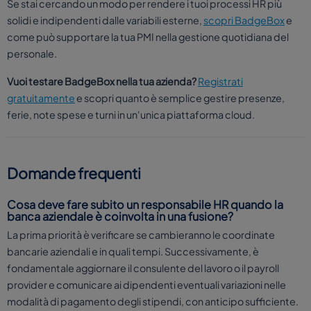
Se stai cercando un modo per rendere i tuoi processi HR più
solidi e indipendenti dalle variabili esterne,
scopri BadgeBox
e
come può supportare la tua PMI nella gestione quotidiana del
personale.
Vuoi testare BadgeBox nella tua azienda?
Registrati
gratuitamente
e scopri quanto è semplice gestire presenze,
ferie, note spese e turni in un'unica piattaforma cloud.
Domande frequenti
Cosa deve fare subito un responsabile HR quando la
banca aziendale è coinvolta in una fusione?
La prima priorità è verificare se cambieranno le coordinate
bancarie aziendali e in quali tempi. Successivamente, è
fondamentale aggiornare il consulente del lavoro o il payroll
provider e comunicare ai dipendenti eventuali variazioni nelle
modalità di pagamento degli stipendi, con anticipo sufficiente.